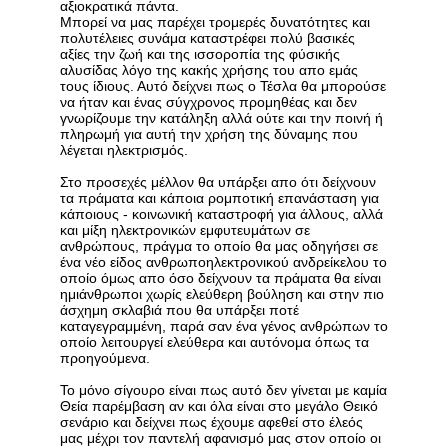
αξιοκρατικά πάντα.
Μπορεί να μας παρέχει τρομερές δυνατότητες και
πολυτέλειες συνάμα καταστρέφει πολύ βασικές
αξίες την ζωή και της ισσοροπία της φύσικής
αλυσίδας λόγο της κακής χρήσης του απο εμάς
τους ίδιους. Αυτό δείχνει πως ο Τέσλα θα μπορούσε
να ήταν και ένας σύγχρονος προμηθέας και δεν
γνωρίζουμε την κατάληξη αλλά ούτε και την ποινή ή
πληρωμή για αυτή την χρήση της δύναμης που
λέγεται ηλεκτρισμός.
Στο προσεχές μέλλον θα υπάρξει απο ότι δείχνουν
τα πράματα και κάποια ρομποτική επανάσταση για
κάποιους - κοινωνική καταστροφή για άλλους, αλλά
και μίξη ηλεκτρονικών εμφυτευμάτων σε
ανθρώπους, πράγμα το οποίο θα μας οδηγήσει σε
ένα νέο είδος ανθρωποηλεκτρονικού ανδρείκελου το
οποίο όμως απο όσο δείχνουν τα πράματα θα είναι
ημιάνθρωποι χωρίς ελεύθερη βούληση και στην πιο
άσχημη σκλαβιά που θα υπάρξει ποτέ
καταγεγραμμένη, παρά σαν ένα γένος ανθρώπων το
οποίο λειτουργεί ελεύθερα και αυτόνομα όπως τα
προηγούμενα.
Το μόνο σίγουρο είναι πως αυτό δεν γίνεται με καμία
Θεία παρέμβαση αν και όλα είναι στο μεγάλο Θεικό
σενάριο και δείχνει πως έχουμε αφεθεί στο έλεός
μας μέχρι τον παντελή αφανισμό μας στον οποίο οι