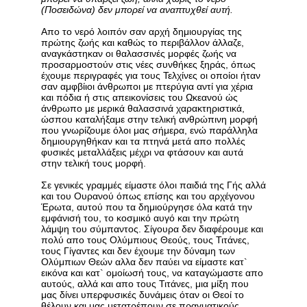
(Ποσειδώνα) δεν μπορεί να αναπτυχθεί αυτή.
Απο το νερό λοιπόν σαν αρχή δημιουργίας της
πρώτης ζωής και καθώς το περιβάλλον άλλαζε,
αναγκάστηκαν οι θαλασσινές μορφές ζωής να
προσαρμοστούν στις νέες συνθήκες ξηράς, όπως
έχουμε περιγραφές για τους Τελχίνες οι οποίοι ήταν
σαν αμφβίιοι άνθρωποι με πτερύγια αντί για χέρια
και πόδια ή στις απεικονίσεις του Ωκεανού ώς
άνθρωπο με μερικά θαλασσινά χαρακτηριστικά,
ώσπου καταλήξαμε στην τελική ανθρώπινη μορφή
που γνωρίζουμε όλοι μας σήμερα, ενώ παράλληλα
δημιουργηθήκαν και τα πτηνά μετά απο πολλές
φυσικές μεταλλάξεις μέχρι να φτάσουν και αυτά
στην τελική τους μορφή.
Σε γενικές γραμμές είμαστε όλοι παιδιά της Γής αλλά
και του Ουρανού όπως επίσης και του αρχέγονου
Έρωτα, αυτού που τα δημιούργησε όλα κατά την
εμφάνισή του, το κοσμικό αυγό και την πρώτη
λάμψη του σύμπαντος. Σίγουρα δεν διαφέρουμε και
πολύ απο τους Ολύμπιους Θεούς, τους Τιτάνες,
τους Γίγαντες και δεν έχουμε την δύναμη των
Ολύμπιων Θεών αλλα δεν παύει να είμαστε κατ`
εικόνα και κατ` ομοίωσή τους, να καταγώμαστε απο
αυτούς, αλλά και απο τους Τιτάνες, μια μίξη που
μας δίνει υπερφυσικές δυνάμεις όταν οι Θεοί το
θέλουν και μας μετατρέπουν σε πραγματικούς