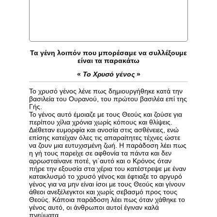
Τα γένη λοιπόν που μπορέσαμε να συλλέξουμε
είναι τα παρακάτω
«
Το Χρυσό γένος
»
Το χρυσό γένος λένε πως δημιουργήθηκε κατά την
βασιλεία του Ουρανού, του πρώτου βασιλέα επί της
Γής.
Το γένος αυτό έμοιαζε με τους Θεούς και ζούσε για
περίπου χίλια χρόνια χωρίς κόπους και θλίψεις.
Διέθεταν ευμορφία και ανοσία στις ασθένειες, ενώ
επίσης κατείχαν όλες τις απαραίτητες τέχνες ώστε
να ζουν μια ευτυχισμένη ζωή. Η παράδοση λέει πως
η γή τους παρείχε σε αφθονία τα πάντα και δεν
αρρωσταίνανε ποτέ, γι`αυτό και ο Κρόνος όταν
πήρε την εξουσία στα χέρια του κατέστρεψε με έναν
κατακλυσμό το χρυσό γένος και έφτιαξε το αργυρό
γένος για να μην είναι ίσοι με τους Θεούς και γίνουν
άθεοι ανεξέλεγκτοι και χωρίς σεβασμό προς τους
Θεούς. Κάποια παράδοση λέει πως όταν χάθηκε το
γένος αυτό, οι άνθρωποι αυτοί έγιναν καλά
πνεύματα.