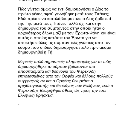
Πώς γίνεται όμως να έχει δημιουργήσει ο Δίας το
πρώτο γένος αφού γεννήθηκε μετά τους Τιτάνες;
Εδώ πρέπει να καταλάβουμε πως ο Δίας ήρθε επί
της Γής μετά τους Τιτάνες, αλλά όχι και στην
δημιουργία του σύμπαντος στην οποία ήταν ο
αρχαιότερος όλων μαζί με τον Έρωτα-Φάνη και είναι
αυτός ο οποίος κατάπιε τον Έρωτα για να
αποκτήσει όλες τις συμπαντικές γνώσεις απο τον
κόσμο που ο ίδιος δημιούργησε πολύ πριν ακόμα
δημιουργηθεί η Γή.
Μερικές πολύ σημαντικές πληροφορίες για το πώς
δημιουργήθηκε το σύμπαν βρίσκονται στα
αποσπάσματα και θεογονία του Φερεκύδη
επηρεασμένος απο τον Ορφέα και άλλους πολλούς
συγγραφείς αν και ο Ορφέας θεωρείται ο
αρχιθεογονιστής και θεολόγος των Ελλήνων, ενώ ο
Φερεκύδης θεωρήθηκε άθεος ώς προς την τότε
Ελληνική θρησκεία.