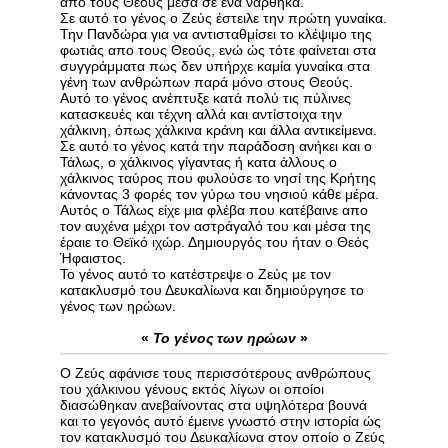
απο τους Θεούς μέσα σε ένα νάρθηκα.
Σε αυτό το γένος ο Ζεύς έστειλε την πρώτη γυναίκα.
Την Πανδώρα για να αντισταθμίσει το κλέψιμο της
φωτιάς απο τους Θεούς, ενώ ώς τότε φαίνεται στα
συγγράμματα πως δεν υπήρχε καμία γυναίκα στα
γένη των ανθρώπων παρά μόνο στους Θεούς.
Αυτό το γένος ανέπτυξε κατά πολύ τις πύλινες
κατασκευές και τέχνη αλλά και αντίστοιχα την
χάλκινη, όπως χάλκινα κράνη και άλλα αντικείμενα.
Σε αυτό το γένος κατά την παράδοση ανήκει και ο
Τάλως, ο χάλκινος γίγαντας ή κατα άλλους ο
χάλκινος ταύρος που φυλούσε το νησί της Κρήτης
κάνοντας 3 φορές τον γύρω του νησιού κάθε μέρα.
Αυτός ο Τάλως είχε μια φλέβα που κατέβαινε απο
τον αυχένα μέχρι τον αστράγαλό του και μέσα της
έραιε το Θεϊκό ιχώρ. Δημιουργός του ήταν ο Θεός
Ήφαιστος.
Το γένος αυτό το κατέστρεψε ο Ζεύς με τον
κατακλυσμό του Δευκαλίωνα και δημιούργησε το
γένος των ηρώων.
«
Το γένος των ηρώων
»
Ο Ζεύς αφάνισε τους περισσότερους ανθρώπους
του χάλκινου γένους εκτός λίγων οι οποίοι
διασώθηκαν ανεβαίνοντας στα υψηλότερα βουνά
και το γεγονός αυτό έμεινε γνωστό στην ιστορία ώς
τον κατακλυσμό του Δευκαλίωνα στον οποίο ο Ζεύς