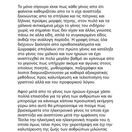
Το μόνο σίγουρο είναι πως κάθε γένος απο ότι
φαίνεται καθοριζόταν απο το τι είχε αναπτύξει
ξεκινώντας απο τα σπήλαια και τις πέτρινες και
ξήλινες πρώϊμες μορφές τέχνης, στον πυλό και τα
χάλκινα αντικείμενα μέχρι το γένος του σιδήρου
χωρίς να σημαίνει πως δεν είχαν και άλλες γνώσεις
πάνω σε αλλα είδη, απλά το συγκεκριμένο είδος
άνθιζε την ανάλογη περίοδο. Η γραφή όπως όλα
δείχνουν ξεκίνησε απο ορνιθοσκαλίσματα και
ζωγραφιές σπηλαίων στο πρώτο γένος και κατέληξε
στο γένος του χαλκού και των ηρώων να έχει
αναπτυχθεί σε πολύ μεγάλο βαθμό αν κρίνουμε απο
το γεγονός πως υπήρχαν ακόμα και αγώνες στους
οποίους ποιητές, μυθογράφοι, πεζογράφοι και
λοιποί διαγωνιζόντουσαν με καθαρά αξιοκρατικές
μεθόδους προς καλυτέρευση και τελιοποίηση του
γραπτού αλλά και του προφορικού λόγου.
Αφού μετά απο το γένος των ηρώων έχουμε χάσει
πολλά επεισόδια για τα γένη των ανθρώπων και αν
μπορούμε να κάνουμε κάποια προσωπική εκτίμηση
γύρω απο αυτό θα μπορούσαμε να πούμε πως
βρισκόμαστε στο ηλεκτρονικό γένος το οποίο έχει
αναπτύξει και αναπτύσει μετά την εμφάνιση του
Τέσλα την ηλεκτρική και ηλεκτρονική πορεία του η
οποία όμως τείνει προς την χειροτέρεψη και όχι την
καλυτέρευση της ζωής των ανθρώπων μιλώντας