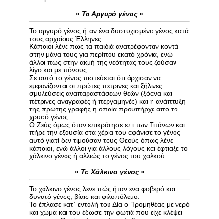
«
Το Αργυρό γένος
»
Το αργυρό γένος ήταν ένα δυστυχισμένο γένος κατά
τους αρχαίους Έλληνες.
Κάποιοι λένε πως τα παιδιά ανατρέφονταν κοντά
στην μάνα τους για περίπου εκατό χρόνια, ενώ
άλλοι πως στην ακμή της νεότητάς τους ζούσαν
λίγο και με πόνους.
Σε αυτό το γένος πιστεύεται ότι άρχισαν να
εμφανίζονται οι πρώτες πέτρινες και ξήλινες
σμυλεύσεις αναπαραστάσεων θεών (ξόανα και
πέτρινες αναγραφές ή περγαμηνές) και η ανάπτυξη
της πρώτης γραφής η οποία προυπήρχε απο το
χρυσό γένος.
Ο Ζεύς όμως όταν επικράτησε επι των Τιτάνων και
πήρε την εξουσία στα χέρια του αφάνισε το γένος
αυτό γιατί δεν τιμούσαν τους Θεούς όπως λένε
κάποιοι, ενώ άλλοι για άλλους λόγους και έφτιαξε το
χάλκινο γένος ή αλλιώς το γένος του χαλκού.
«
Το Χάλκινο γένος
»
Το χάλκινο γένος λένε πώς ήταν ένα φοβερό και
δυνατό γένος, βίαιο και φιλοπόλεμο.
Το έπλασε κατ` εντολή του Δία ο Προμηθέας με νερό
και χώμα και του έδωσε την φωτιά που είχε κλέψει