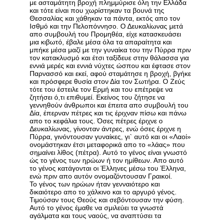
με ασταμάτητη βροχή πλημμύρισε όλη την Ελλάδα
και τότε είναι που χωρίστηκαν τα βουνά της
Θεσσαλίας και χάθηκαν τα πάντα, εκτός απο τον
Ισθμό και την Πελοπόννησο. Ο Δευκαλίωνας μετά
απο συμβουλή του Προμηθέα, είχε κατασκευάσει
μια κιβωτό, έβαλε μέσα όλα τα απαραίτητα και
μπήκε μέσα μαζί με την γυναίκα του την Πύρρα πριν
τον κατακλυσμό και έτσι ταξίδευε στην θάλασσα για
εννιά μερές και εννιά νύχτες ώσπου και έφτασε στον
Παρνασσό και εκεί, αφού σταμάτησε η βροχή, βγήκε
και πρόσφερε θυσία στον Δία τον Σωτήρα. Ο Ζεύς
τότε του έστειλε τον Ερμή και του επέτρεψε να
ζητήσει ό,τι επιθυμεί. Εκείνος του ζήτησε να
γεννηθούν άνθρωποι και έπειτα απο συμβουλή του
Δία, έπερναν πέτρες και τις έριχναν πίσω και πάνω
απο το κεφάλια τους. Όσες πέτρες έριχνε ο
Δευκαλίωνας, γίνονταν άντρες, ενώ όσες έριχνε η
Πύρρα, γινόντουσαν γυναίκες, γι` αυτό και οι «Λαοί»
ονομάστηκαν έτσι μεταφορικά απο το «λάας» που
σημαίνει λίθος (πέτρα). Αυτό το γένος είναι γνωστό
ώς το γένος των ηρώων ή τον ημίθεων. Απο αυτό
το γένος κατάγονται οι Έλληνες μέσω του Έλληνα,
ενώ πριν απο αυτόν ονομαζόντουσαν Γραικοί.
Το γένος των ηρώων ήταν γενναιότερο και
δικαιότερο απο το χάλκινο και το αργυρό γένος.
Τιμούσαν τους Θεούς και σεβόντουσαν την φύση.
Αυτό το γένος έμαθε να σμιλεύει τα γνωστά
αγάλματα και τους ναούς, να αναπτύσει τα