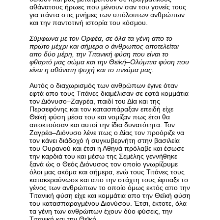
αθάνατους ήρωες που μένουν σαν του γονείς τους
για πάντα στις μνήμες των υπόλοιπων ανθρώπων
και την παντοτινή ιστορία του κόσμου.
Σύμφωνα με τον Ορφέα, σε όλα τα γένη απο το
πρώτο μέχρι και σήμερα ο άνθρωπος αποτελείται
απο δύο μέρη, την Τιτανική φύση που είναι το
φθαρτό μας σώμα και την Θεϊκή–Ολύμπια φύση που
είναι η αθάνατη ψυχή και το πνεύμα μας.
Αυτός ο διαχωρισμός των ανθρώπων έγινε όταν
εφτά απο τους Τιτάνες διαμέλισαν σε εφτά κομμάτια
τον Διόνυσο–Ζαγρέα, παιδί του Δία και της
Περσεφόνης και τον κατασπάραξαν επειδή είχε
Θεϊκή φύση μέσα του και νομίζαν πως έτσι θα
αποκτούσαν και αυτοί την ίδια δυνατότητα. Τον
Ζαγρέα–Διόνυσο λένε πως ο Δίας τον προόριζε να
τον κάνει διάδοχό ή συγκυβερνήτη στην βασιλεία
του Ουρανού και έτσι η Αθηνά πρόλαβε και έσωσε
την καρδιά του και μέσω της Σεμέλης γεννήθηκε
ξανά ώς ο Θεός Διόνυσος τον οποίο γνωρίζουμε
όλοι μας ακόμα και σήμερα, ενώ τους Τιτάνες τους
κατακεραύνωσε και απο την στάχτη τους έφτιαξε το
γένος των ανθρώπων το οποίο όμως εκτός απο την
Τιτανική φύση είχε και κομμάτια απο την Θεϊκή φύση
του κατασπαραγμένου Διονύσου. Έτσι, έκτοτε, όλα
τα γένη των ανθρώπων έχουν δύο φύσεις, την
Τιτανική και την Θεϊκή.