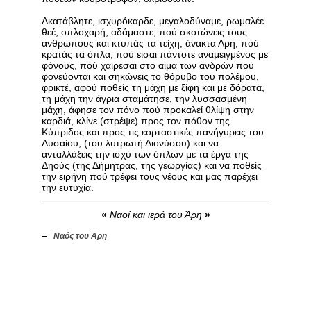
Ακατάβλητε, ισχυρόκαρδε, μεγαλοδύναμε, ρωμαλέε
θεέ, οπλοχαρή, αδάμαστε, πού σκοτώνεις τους
ανθρώπους και κτυπάς τα τείχη, άνακτα Αρη, πού
κρατάς τα όπλα, πού είσαι πάντοτε αναμειγμένος με
φόνους, πού χαίρεσαι στο αίμα των ανδρών πού
φονεύονται και σηκώνεις το θόρυβο του πολέμου,
φρικτέ, αφού ποθείς τη μάχη με ξίφη και με δόρατα,
τη μάχη την άγρια σταμάτησε, την λυσσασμένη
μάχη, άφησε τον πόνο πού προκαλεί θλίψη στην
καρδιά, κλίνε (στρέψε) προς τον πόθον της
Κύπριδος και προς τις εορταστικές πανήγυρεις του
Λυσαίου, (του λυτρωτή Διονύσου) και να
ανταλλάξεις την ισχύ των όπλων με τα έργα της
Δηούς (της Δήμητρας, της γεωργίας) και να ποθείς
την ειρήνη πού τρέφει τους νέους και μας παρέχει
την ευτυχία.
«
Ναοί και ιερά του Άρη
»
–
Ναός του Άρη