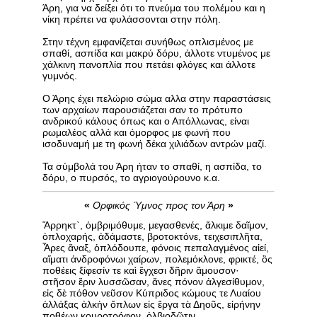
Άρη, για να δείξει ότι το πνεύμα του πολέμου και η
νίκη πρέπει να φυλάσσονται στην πόλη.
Στην τέχνη εμφανίζεται συνήθως οπλισμένος με
σπαθί, ασπίδα και μακρύ δόρυ, άλλοτε ντυμένος με
χάλκινη πανοπλία που πετάει φλόγες και άλλοτε
γυμνός.
Ο Άρης έχει πελώριο σώμα αλλα στην παραστάσεις
των αρχαίων παρουσιάζεται σαν το πρότυπο
ανδρικού κάλους όπως και ο Απόλλωνας, είναι
ρωμαλέος αλλά και όμορφος με φωνή που
ισοδυναμή με τη φωνή δέκα χιλιάδων αντρών μαζί.
Τα σύμβολά του Άρη ήταν το σπαθί, η ασπίδα, το
δόρυ, ο πυρσός, το αγριογούρουνο κ.α.
«
Ορφικός Ύμνος προς τον Άρη
»
Ἄρρηκτ`, ὀμβριμόθυμε, μεγασθενές, ἄλκιμε δαῖμον,
ὁπλοχαρής, ἀδάμαστε, βροτοκτόνε, τειχεσιπλῆτα,
Ἆρες ἄναξ, ὁπλόδουπε, φόνοις πεπαλαγμένος αἰεί,
αἵματι ἀνδροφόνωι χαίρων, πολεμόκλονε, φρικτέ, ὃς
ποθέεις ξίφεσίν τε καὶ ἔγχεσι δῆριν ἄμουσον·
στῆσον ἔριν λυσσῶσαν, ἄνες πόνον ἀλγεσίθυμον,
εἰς δὲ πόθον νεῦσον Κύπριδος κώμους τε Λυαίου
ἀλλάξας ἀλκὴν ὅπλων εἰς ἔργα τὰ Δηοῦς, εἰρήνην
ποθέων κουροτρόφον, ὀλβιοδῶτιν.