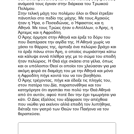
ανάμεσά τους έγιναν στην διάρκεια του Τρωικού
Πολέμου.
Στην τελική μάχη του πολέμου όλοι οι Θεοί έτρεξαν
πάνοπλοι στο πεδίο της μάχης. Με τους Αχαιούς
ήταν η Ήρα, ο Ποσειδώνας, ο Ήφαιστος και η
Αθηνά. Με τους Τρώες ήταν ο Απόλλων, ο Άρης, η
Άρτεμις και η Αφροδίτη.
Ο Άρης όρμησε στην Αθηνά και έριξε το δόρυ του
που διαπέρασε την αιγίδα της. Η Αθηνά χωρίς να
χάσει το θάρρος της, άρπαξε ένα πελώριο βράχο και
το έριξε πάνω στον Άρη, ο οποίος σωριάστηκε κάτω
και κάλυψε εννιά πλέθρα γης με το σώμα του επειδή
ήταν πελώριος. Η Θεά είχε σκάσει στα γέλια, όπως
και οι υπόλοιποι Θεοί οι οποίοι τον χλεύασαν για μια
ακόμη φορά σε διαμάχη του με την Αθηνά και μόνο
η Αφροδίτη πήγε κοντά του να τον βοηθήσει.
Ο Άρης τρέχοντας, πήγε και έδειξε τις πληγές του,
στον πατέρα του Δία, παραπονέθηκε και τον
κατηγόρησε ότι αγαπάει πιο πολύ την Θεά Αθηνά
από ότι αυτόν, αφού ποτέ δεν την έχει τιμωρήσει για
κάτι. Ο Δίας έξαλλος του εξέφρασε την απέχθεια
που νιώθει για εκείνον αλλά επειδή τον λυπήθηκε,
διέταξε τον γιατρό των Θεών τον Παιήονα να τον
θεραπεύσει.