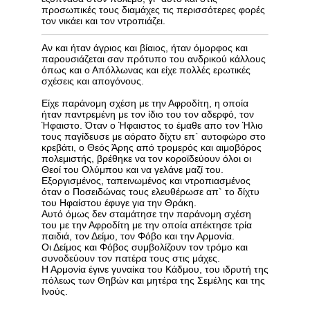
προσωπικές τους διαμάχες τις περισσότερες φορές
τον νικάει και τον ντροπιάζει.
Αν και ήταν άγριος και βίαιος, ήταν όμορφος και
παρουσιάζεται σαν πρότυπο του ανδρικού κάλλους
όπως και ο Απόλλωνας και είχε πολλές ερωτικές
σχέσεις και απογόνους.
Είχε παράνομη σχέση με την Αφροδίτη, η οποία
ήταν παντρεμένη με τον ίδιο του τον αδερφό, τον
Ήφαιστο. Όταν ο Ήφαιστος το έμαθε απο τον Ήλιο
τους παγίδευσε με αόρατο δίχτυ επ` αυτοφώρο στο
κρεβάτι, ο Θεός Άρης από τρομερός και αιμοβόρος
πολεμιστής, βρέθηκε να τον κοροϊδεύουν όλοι οι
Θεοί του Ολύμπου και να γελάνε μαζί του.
Εξοργισμένος, ταπεινωμένος και ντροπιασμένος
όταν ο Ποσειδώνας τους ελευθέρωσε απ` το δίχτυ
του Ηφαίστου έφυγε για την Θράκη.
Αυτό όμως δεν σταμάτησε την παράνομη σχέση
του με την Αφροδίτη με την οποία απέκτησε τρία
παιδιά, τον Δείμο, τον Φόβο και την Αρμονία.
Οι Δείμος και Φόβος συμβολίζουν τον τρόμο και
συνοδεύουν τον πατέρα τους στις μάχες.
Η Αρμονία έγινε γυναίκα του Κάδμου, του ιδρυτή της
πόλεως των Θηβών και μητέρα της Σεμέλης και της
Ινούς.