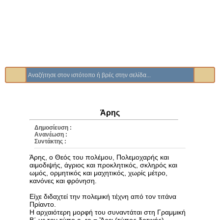
Άρης
Δημοσίευση :
Ανανέωση :
Συντάκτης :
Άρης, ο Θεός του πολέμου, Πολεμοχαρής και
αιμοδιψής, άγριος και προκλητικός, σκληρός και
ωμός, ορμητικός και μαχητικός, χωρίς μέτρο,
κανόνες και φρόνηση.
Είχε διδαχτεί την πολεμική τέχνη από τον τιτάνα
Πρίαντο.
Η αρχαιότερη μορφή του συναντάται στη Γραμμική
Β΄ με τον τύπο a–re = Ἄρει (τύπος δοτικής).