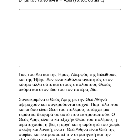
Γιος του Δία και της Ήρας. Αδερφός της Ειλείθυιας
και της Ήβης. Δεν είναι καθόλου αγαπητός στον
κόσμο αλλα ούτε και στους υπόλοιπους Θεούς
ακόμα και στον ίδιο του τον πατέρα, Δία.
Συγκεκριμένα ο Θεός Άρης με την Θεά Αθηνά
αψιμαχούν και συγκρούονται συχνά. Παρ` όλο που
και οι δύο είναι Θεοί του πολέμου, υπάρχει μια
τεράστια διαφορά σε αυτό που εκπροσωπούν. Ο
Θεός Άρης είναι ο κατεξοχήν Θεός του πολέμου, η
αιματοχυσία, η βία, η οργή και η ωμότητά του χωρίς
σκέψη και λογική, ενώ η Θεά Αθηνά είναι Θεά της
σοφίας και εκπροσωπεί την στρατηγική και την
εξυπνάδα στον πόλεμο, γι΄ αυτό και στις