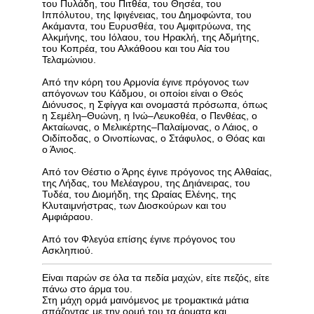
του Πυλάδη, του Πιτθέα, του Θησέα, του
Ιππόλυτου, της Ιφιγένειας, του Δημοφώντα, του
Ακάμαντα, του Ευρυσθέα, του Αμφιτρύωνα, της
Αλκμήνης, του Ιόλαου, του Ηρακλή, της Αδμήτης,
του Κοπρέα, του Αλκάθοου και του Αία του
Τελαμώνιου.
Από την κόρη του Αρμονία έγινε πρόγονος των
απόγονων του Κάδμου, οι οποίοι είναι ο Θεός
Διόνυσος, η Σφίγγα και ονομαστά πρόσωπα, όπως
η Σεμέλη–Θυώνη, η Ινώ–Λευκοθέα, ο Πενθέας, ο
Ακταίωνας, ο Μελικέρτης–Παλαίμονας, ο Λάιος, ο
Οιδίποδας, ο Οινοπίωνας, ο Στάφυλος, ο Θόας και
ο Άνιος.
Από τον Θέστιο ο Άρης έγινε πρόγονος της Αλθαίας,
της Λήδας, του Μελέαγρου, της Δηιάνειρας, του
Τυδέα, του Διομήδη, της Ωραίας Ελένης, της
Κλυταιμνήστρας, των Διοσκούρων και του
Αμφιάραου.
Από τον Φλεγύα επίσης έγινε πρόγονος του
Ασκληπιού.
Είναι παρών σε όλα τα πεδία μαχών, είτε πεζός, είτε
πάνω στο άρμα του.
Στη μάχη ορμά μαινόμενος με τρομακτικά μάτια
σπάζοντας με την ορμή του τα άρματα και