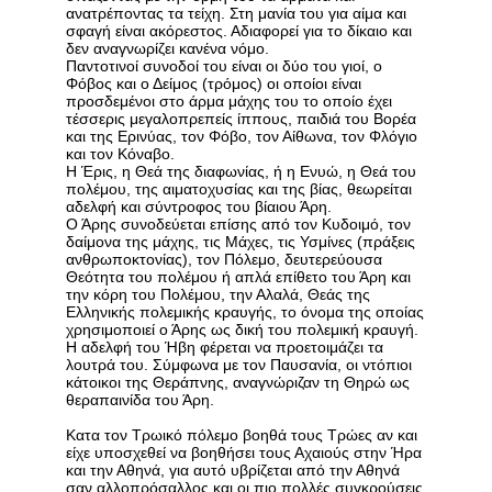
ανατρέποντας τα τείχη. Στη μανία του για αίμα και
σφαγή είναι ακόρεστος. Αδιαφορεί για το δίκαιο και
δεν αναγνωρίζει κανένα νόμο.
Παντοτινοί συνοδοί του είναι οι δύο του γιοί, ο
Φόβος και ο Δείμος (τρόμος) οι οποίοι είναι
προσδεμένοι στο άρμα μάχης του το οποίο έχει
τέσσερις μεγαλοπρεπείς ίππους, παιδιά του Βορέα
και της Ερινύας, τον Φόβο, τον Αίθωνα, τον Φλόγιο
και τον Κόναβο.
Η Έρις, η Θεά της διαφωνίας, ή η Ενυώ, η Θεά του
πολέμου, της αιματοχυσίας και της βίας, θεωρείται
αδελφή και σύντροφος του βίαιου Άρη.
Ο Άρης συνοδεύεται επίσης από τον Κυδοιμό, τον
δαίμονα της μάχης, τις Μάχες, τις Υσμίνες (πράξεις
ανθρωποκτονίας), τον Πόλεμο, δευτερεύουσα
Θεότητα του πολέμου ή απλά επίθετο του Άρη και
την κόρη του Πολέμου, την Αλαλά, Θεάς της
Ελληνικής πολεμικής κραυγής, το όνομα της οποίας
χρησιμοποιεί ο Άρης ως δική του πολεμική κραυγή.
Η αδελφή του Ήβη φέρεται να προετοιμάζει τα
λουτρά του. Σύμφωνα με τον Παυσανία, οι ντόπιοι
κάτοικοι της Θεράπνης, αναγνώριζαν τη Θηρώ ως
θεραπαινίδα του Άρη.
Κατα τον Τρωικό πόλεμο βοηθά τους Τρώες αν και
είχε υποσχεθεί να βοηθήσει τους Αχαιούς στην Ήρα
και την Αθηνά, για αυτό υβρίζεται από την Αθηνά
σαν αλλοπρόσαλλος και οι πιο πολλές συγκρούσεις