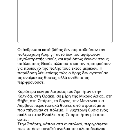
Οι άνθρωποι κατά βάθος δεν συμπαθούσαν τον
πολεμοχαρή Άρη, γι` αυτό δεν του αφιέρωναν
μεγαλοπρεπής ναούς και ιερά όπως έκαναν στους
υπόλοιπους Θεούς αλλα ούτε και τον προτιμούσαν
για πολιούχο της πόλης τους εκτός μερικών. Η
παράδοση λέει επίσης πώς ο Άρης δεν αγαπούσε
τις αναίμακτες θυσίες, αλλά αντίθετα τις
περιφρονούσε.
Κυριότερα κέντρα λατρείας του Άρη ήταν στην
Κολχίδα, στη Θράκη, σε μέρη της Μικράς Ασίας, στη
Θήβα, στη Σπάρτη, το Άργος, την Μαντίνεια κ.α..
Λάμβανε περιστασιακά θυσίες από στρατεύματα
που πήγαιναν σε πόλεμο. Η νυχτερινή θυσία ενός
σκύλου στον Ενυάλιο στη Σπάρτη ήταν μία απο
αυτές.
Στην Σπάρτη, κάπου στα ανατολικά, περιγράφεται
πως υπήρχε αρχαϊκό άγαλμα του αλυσοδεμένου