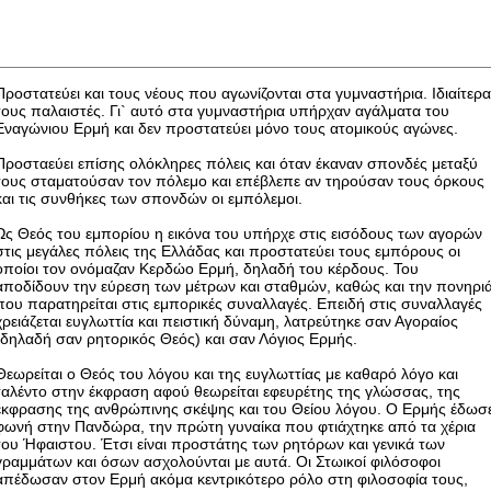
Προστατεύει και τους νέους που αγωνίζονται στα γυμναστήρια. Ιδιαίτερ
τους παλαιστές. Γι` αυτό στα γυμναστήρια υπήρχαν αγάλματα του
Εναγώνιου Ερμή και δεν προστατεύει μόνο τους ατομικούς αγώνες.
Προσταεύει επίσης ολόκληρες πόλεις και όταν έκαναν σπονδές μεταξύ
τους σταματούσαν τον πόλεμο και επέβλεπε αν τηρούσαν τους όρκους
και τις συνθήκες των σπονδών οι εμπόλεμοι.
Ως Θεός του εμπορίου η εικόνα του υπήρχε στις εισόδους των αγορών
στις μεγάλες πόλεις της Ελλάδας και προστατεύει τους εμπόρους οι
οποίοι τον ονόμαζαν Κερδώο Ερμή, δηλαδή του κέρδους. Του
αποδίδουν την εύρεση των μέτρων και σταθμών, καθώς και την πονηρι
που παρατηρείται στις εμπορικές συναλλαγές. Επειδή στις συναλλαγές
χρειάζεται ευγλωττία και πειστική δύναμη, λατρεύτηκε σαν Αγοραίος
(δηλαδή σαν ρητορικός Θεός) και σαν Λόγιος Ερμής.
Θεωρείται ο Θεός του λόγου και της ευγλωττίας με καθαρό λόγο και
ταλέντο στην έκφραση αφού θεωρείται εφευρέτης της γλώσσας, της
έκφρασης της ανθρώπινης σκέψης και του Θείου λόγου. Ο Ερμής έδωσ
φωνή στην Πανδώρα, την πρώτη γυναίκα που φτιάχτηκε από τα χέρια
του Ήφαιστου. Έτσι είναι προστάτης των ρητόρων και γενικά των
γραμμάτων και όσων ασχολούνται με αυτά. Οι Στωικοί φιλόσοφοι
απέδωσαν στον Ερμή ακόμα κεντρικότερο ρόλο στη φιλοσοφία τους,