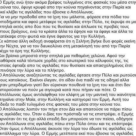
Ο Ερμής ενώ ήταν ακόμα βρέφος τυλιγμένος στις φασκιές του μέσα στη
κούνια του, έφυγε κρυφά απο την κούνια πηγαίνοντας στην Πιερία και
εκεί κλέβει τις αγελάδες που έβοσκε ο Απόλλωνας.
Για να μην προδοθεί απο τα ίχνη του μάλιστα, φόρεσε στα πόδια του
υποδήματα και αφού μετέφερε τις αγελάδες στην Πύλο, τις έκρυψε σε μι
σπηλιά εκτός απο δύο που τις θυσίασε και άπλωσε τις προβιές τους
στους βράχους, ενώ τα κρέατα άλλα τα έψησε και τα έφαγε και άλλα τα
κατέκαψε στην φωτιά και έγινε άφαντος για την Κυλλήνη.
Σε κάποια άλλη εκδοχή αναφέρεται ότι η Σελήνη βγήκε δυο φορές εκείνη
την Νύχτα, για να τον διευκολύνει στη μετακίνησή του από την Πιερία
μέχρι τα όρη της Κυλλήνης.
Και βρίσκει μπροστά στην σπηλιά μια πεθαμένη χελώνα. Αφού την
καθάρισε καλά τέντωσε χορδές στο εσωτερικό του κέλυφούς της, τις
οποίες έφτιαξε απο τις αγελάδες που θυσίασε και απασχολημένος έτσι
επινόησε την λύρα και το πλήκτρο.
Ο Απόλλωνας αναζητώντας τις αγελάδες έφτασε στην Πύλο και ρωτούσ
τους κατοίκους. Εκείνοι έλεγαν, ότι είδαν ένα παιδί να τις οδηγεί αλλα
ήταν μπερδεμένοι γιατί δεν εύρισκαν πουθενά τα ίχνη του και έτσι δεν
μπορούσαν να πούν με σιγουριά κατά που πήγαν και πότε. Ο
Απόλλωνας όμως αντιλείφθηκε τον κλέφτη με την μαντική του ικανότητα
πηγαίνει στην Μαία, στην Κυλλήνη και κατηγορεί τον Ερμή. Αυτή του
έδειξε το παιδί τυλιγμένο στις φασκιές του μέσα στην κούνια του.
Ο Απόλλωνας λοιπόν τον πήγε στον Δία και απαιτούσε να πάρει πίσω
τις αγελάδες του. Όταν ο Δίας τον πρόσταξε να τις επιστρέψει, ο Ερμής
αρνιόταν ότι τις έχει αλλά επειδή δεν μπορούσε να τον πείσει, οδήγησε
τον Απόλλωνα στις αγελάδες πίσω στην Πύλο όπου και τις επέστρεψε.
Όταν όμως ο Απόλλωνας άκουσε την λύρα του έδωσε τις αγελάδες ώς
αντάλλαγμα την λύρα. Ο Ερμής μετέπειτα εκεί που έβοσκε τις αγελάδες