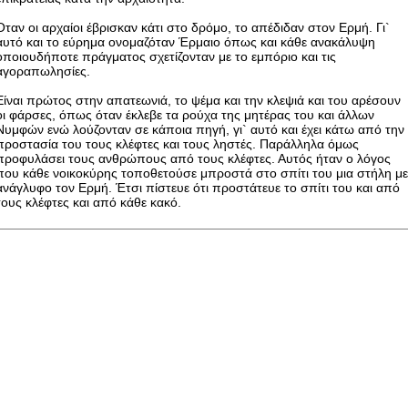
Όταν οι αρχαίοι έβρισκαν κάτι στο δρόμο, το απέδιδαν στον Ερμή. Γι`
αυτό και το εύρημα ονομαζόταν Έρμαιο όπως και κάθε ανακάλυψη
οποιουδήποτε πράγματος σχετίζονταν με το εμπόριο και τις
αγοραπωλησίες.
Είναι πρώτος στην απατεωνιά, το ψέμα και την κλεψιά και του αρέσουν
οι φάρσες, όπως όταν έκλεβε τα ρούχα της μητέρας του και άλλων
Νυμφών ενώ λούζονταν σε κάποια πηγή, γι` αυτό και έχει κάτω από την
προστασία του τους κλέφτες και τους ληστές. Παράλληλα όμως
προφυλάσει τους ανθρώπους από τους κλέφτες. Αυτός ήταν ο λόγος
που κάθε νοικοκύρης τοποθετούσε μπροστά στο σπίτι του μια στήλη μ
ανάγλυφο τον Ερμή. Έτσι πίστευε ότι προστάτευε το σπίτι του και από
τους κλέφτες και από κάθε κακό.