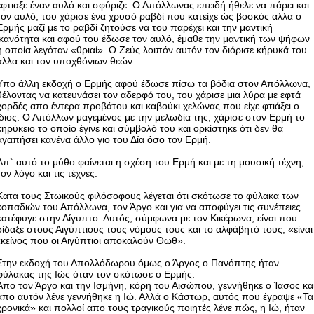
έφτιαξε έναν αυλό και σφύριζε. Ο Απόλλωνας επειδή ήθελε να πάρει και
τον αυλό, του χάρισε ένα χρυσό ραβδί που κατείχε ώς βοσκός αλλα ο
Ερμής μαζί με το ραβδί ζητούσε να του παρέχει και την μαντική
ικανότητα και αφού του έδωσε τον αυλό, έμαθε την μαντική των ψήφων
η οποία λεγόταν «θριαί». Ο Ζεύς λοιπόν αυτόν τον διόρισε κήρυκά του
αλλα και τον υποχθόνιων θεών.
Υπο άλλη εκδοχή ο Ερμής αφού έδωσε πίσω τα βόδια στον Απόλλωνα,
θέλοντας να κατευνάσει τον αδερφό του, του χάρισε μια λύρα με εφτά
χορδές απο έντερα προβάτου και καβούκι χελώνας που είχε φτιάξει ο
ίδιος. Ο Απόλλων μαγεμένος με την μελωδία της, χάρισε στον Ερμή το
κηρύκειο το οποίο έγινε και σύμβολό του και ορκίστηκε ότι δεν θα
αγαπήσει κανένα άλλο γιο του Δία όσο τον Ερμή.
Απ` αυτό το μύθο φαίνεται η σχέση του Ερμή και με τη μουσική τέχνη,
τον λόγο και τις τέχνες.
Κατα τους Στωικούς φιλόσοφους λέγεται ότι σκότωσε το φύλακα των
κοπαδιών του Απόλλωνα, τον Άργο και για να αποφύγει τις συνέπειες
κατέφυγε στην Αίγυπτο. Αυτός, σύμφωνα με τον Κικέρωνα, είναι που
δίδαξε στους Αιγύπτιους τους νόμους τους και το αλφάβητό τους, «είναι
εκείνος που οι Αιγύπτιοι αποκαλούν Θωθ».
Στην εκδοχή του Απολλόδωρου όμως ο Άργος ο Πανόπτης ήταν
φύλακας της Ιώς όταν τον σκότωσε ο Ερμής.
Απο τον Άργο και την Ισμήνη, κόρη του Αισώπου, γεννήθηκε ο Ίασος κα
απο αυτόν λένε γεννήθηκε η Ιώ. Αλλά ο Κάστωρ, αυτός που έγραψε «Τα
χρονικά» και πολλοί απο τους τραγικούς ποιητές λένε πώς, η Ιώ, ήταν