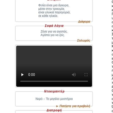
Φιλία είναι μια άγκυρα,
μέσα στην τρικυμία,
είναι γλυκιά παρηγοριά,
σε κάθε ηλικία.
Διάφορα
Σοφά Λόγια
Ζήσε για να αγαπάς.
Αγάπα για να ζείς.
Σολωμός
Ντοκιμαντέρ
Νερό – Το μεγάλο μυστήριο
► Πατήστε για προβολή
Διατροφή