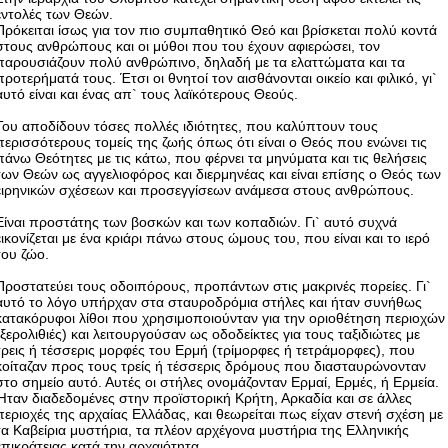
εντολές των Θεών.
Πρόκειται ίσως για τον πιο συμπαθητικό Θεό και βρίσκεται πολύ κοντά
στους ανθρώπους και οι μύθοι που του έχουν αφιερώσει, τον
παρουσιάζουν πολύ ανθρώπινο, δηλαδή με τα ελαττώματα και τα
προτερήματά τους. Έτσι οι θνητοί τον αισθάνονται οικείο και φιλικό, γι`
αυτό είναι και ένας απ` τους λαϊκότερους Θεούς.
Του αποδίδουν τόσες πολλές ιδιότητες, που καλύπτουν τους
περισσότερους τομείς της ζωής όπως ότι είναι ο Θεός που ενώνει τις
πάνω Θεότητες με τις κάτω, που φέρνει τα μηνύματα και τις θελήσεις
των Θεών ως αγγελιοφόρος και διερμηνέας και είναι επίσης ο Θεός των
ειρηνικών σχέσεων και προσεγγίσεων ανάμεσα στους ανθρώπους.
Είναι προστάτης των βοσκών και των κοπαδιών. Γι` αυτό συχνά
εικονίζεται με ένα κριάρι πάνω στους ώμους του, που είναι και το ιερό
του ζώο.
Προστατεύει τους οδοιπόρους, προπάντων στις μακρινές πορείες. Γι`
αυτό το λόγο υπήρχαν στα σταυροδρόμια στήλες και ήταν συνήθως
κατακόρυφοι λίθοι που χρησιμοποιούνταν για την οριοθέτηση περιοχών
(ξερολιθιές) και λειτουργούσαν ως οδοδείκτες για τους ταξιδιώτες με
τρεις ή τέσσερις μορφές του Ερμή (τρίμορφες ή τετράμορφες), που
κοίταζαν προς τους τρείς ή τέσσερις δρόμους που διασταυρώνονταν
στο σημείο αυτό. Αυτές οι στήλες ονομάζονταν Ερμαί, Ερμές, ή Ερμεία.
Ήταν διαδεδομένες στην προϊστορική Κρήτη, Αρκαδία και σε άλλες
περιοχές της αρχαίας Ελλάδας, και θεωρείται πως είχαν στενή σχέση με
τα Καβείρια μυστήρια, τα πλέον αρχέγονα μυστήρια της Ελληνικής
επικράτειας κατά την αρχαιότητα.