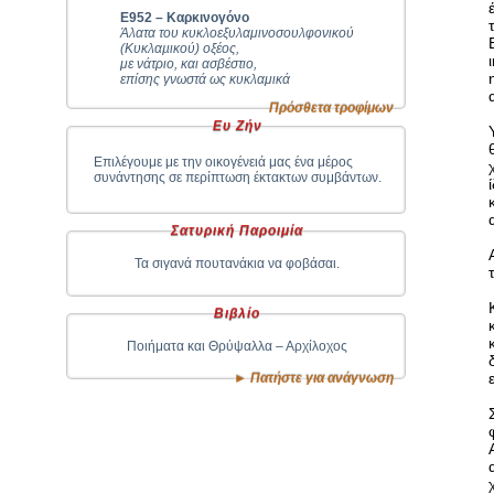
Ε952 – Καρκινογόνο
Άλατα του κυκλοεξυλαμινοσουλφονικού
(Κυκλαµικού) οξέος,
με νάτριο, και ασβέστιο,
επίσης γνωστά ως κυκλαμικά
Πρόσθετα τροφίμων
Ευ Ζήν
Επιλέγουμε με την οικογένειά μας ένα μέρος
συνάντησης σε περίπτωση έκτακτων συμβάντων.
Σατυρική Παροιμία
Τα σιγανά πουτανάκια να φοβάσαι.
Βιβλίο
Ποιήματα και Θρύψαλλα – Αρχίλοχος
► Πατήστε για ανάγνωση