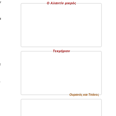
ν
Ο Αλαντίν μικρός
α
Τεκμήριον
ε
,
Ουρανός και Τιτάνες