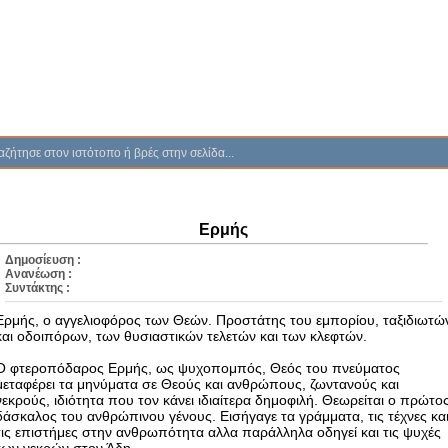
Ερμής
Δημοσίευση :
Ανανέωση :
Συντάκτης :
Ερμής, ο αγγελιοφόρος των Θεών. Προστάτης του εμπορίου, ταξιδιωτώ
και οδοιπόρων, των θυσιαστικών τελετών και των κλεφτών.
Ο φτεροπόδαρος Ερμής, ως ψυχοπομπός, Θεός του πνεύματος
μεταφέρει τα μηνύματα σε Θεούς και ανθρώπους, ζωντανούς και
νεκρούς, ιδιότητα που τον κάνει ιδιαίτερα δημοφιλή. Θεωρείται ο πρώτο
δάσκαλος του ανθρώπινου γένους. Εισήγαγε τα γράμματα, τις τέχνες κα
τις επιστήμες στην ανθρωπότητα αλλα παράλληλα οδηγεί και τις ψυχές
των νεκρών στον Άδη.