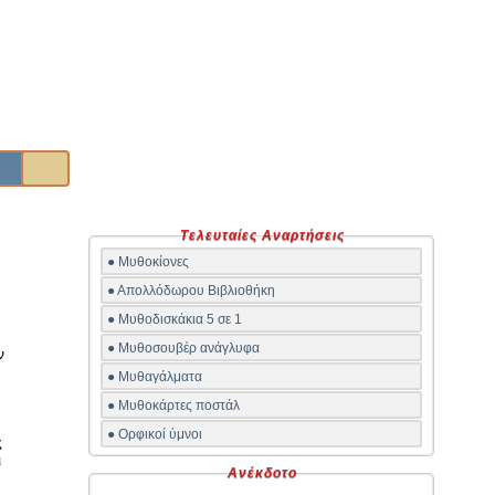
Τελευταίες Αναρτήσεις
● Μυθοκίονες
● Απολλόδωρου Βιβλιοθήκη
● Μυθοδισκάκια 5 σε 1
● Μυθοσουβέρ ανάγλυφα
ν
● Μυθαγάλματα
● Μυθοκάρτες ποστάλ
● Ορφικοί ύμνοι
ς
ι
Ανέκδοτο