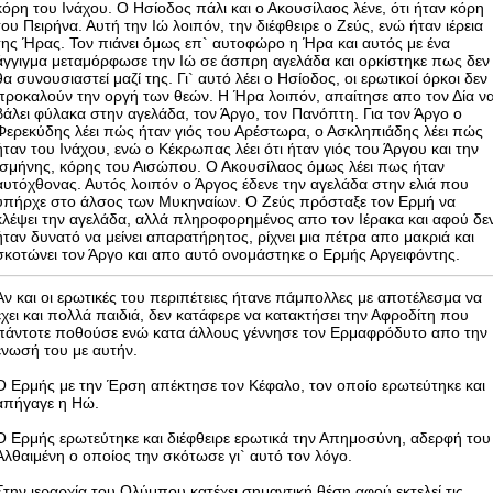
κόρη του Ινάχου. Ο Ησίοδος πάλι και ο Ακουσίλαος λένε, ότι ήταν κόρη
του Πειρήνα. Αυτή την Ιώ λοιπόν, την διέφθειρε ο Ζεύς, ενώ ήταν ιέρεια
της Ήρας. Τον πιάνει όμως επ` αυτοφώρο η Ήρα και αυτός με ένα
άγγιγμα μεταμόρφωσε την Ιώ σε άσπρη αγελάδα και ορκίστηκε πως δεν
θα συνουσιαστεί μαζί της. Γι` αυτό λέει ο Ησίοδος, οι ερωτικοί όρκοι δεν
προκαλούν την οργή των θεών. Η Ήρα λοιπόν, απαίτησε απο τον Δία ν
βάλει φύλακα στην αγελάδα, τον Άργο, τον Πανόπτη. Για τον Άργο ο
Φερεκύδης λέει πώς ήταν γιός του Αρέστωρα, ο Ασκληπιάδης λέει πώς
ήταν του Ινάχου, ενώ ο Κέκρωπας λέει ότι ήταν γιός του Άργου και την
Ισμήνης, κόρης του Αισώπου. Ο Ακουσίλαος όμως λέει πως ήταν
αυτόχθονας. Αυτός λοιπόν ο Άργος έδενε την αγελάδα στην ελιά που
υπήρχε στο άλσος των Μυκηναίων. Ο Ζεύς πρόσταξε τον Ερμή να
κλέψει την αγελάδα, αλλά πληροφορημένος απο τον Ιέρακα και αφού δε
ήταν δυνατό να μείνει απαρατήρητος, ρίχνει μια πέτρα απο μακριά και
σκοτώνει τον Άργο και απο αυτό ονομάστηκε ο Ερμής Αργειφόντης.
Αν και οι ερωτικές του περιπέτειες ήτανε πάμπολλες με αποτέλεσμα να
έχει και πολλά παιδιά, δεν κατάφερε να κατακτήσει την Αφροδίτη που
πάντοτε ποθούσε ενώ κατα άλλους γέννησε τον Ερμαφρόδυτο απο την
ένωσή του με αυτήν.
O Ερμής με την Έρση απέκτησε τον Κέφαλο, τον οποίο ερωτεύτηκε και
απήγαγε η Ηώ.
Ο Ερμής ερωτεύτηκε και διέφθειρε ερωτικά την Απημοσύνη, αδερφή του
Αλθαιμένη ο οποίος την σκότωσε γι` αυτό τον λόγο.
Στην ιεραρχία του Ολύμπου κατέχει σημαντική θέση αφού εκτελεί τις