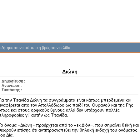
Διώνη
Δημοσίευση :
Ανανέωση :
Συντάκτης :
Για την Τιτανίδα Διώνη τα συγγράμματα είναι κάπως μπερδεμένα και
αναφέρεται απο τον Απολλόδωρο ως παιδί του Ουρανού και της Γής
όπως και στους ορφικούς ύμνους αλλά δεν υπάρχουν πολλές
πληροφορίες γι` αυτήν ώς Τιτανίδα.
Το όνομα «Διώνη» προέρχεται από το «εκ Διόν», που σημαίνει θεϊκή και
θεωρούν επίσης ότι αντιπροσωπεύει την θηλυκή εκδοχή του ονόματος
του Δία.