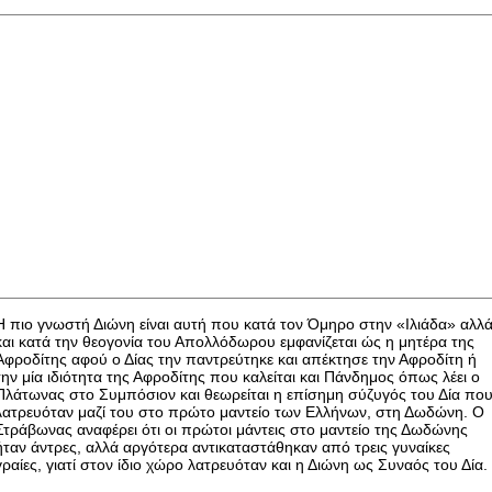
Η πιο γνωστή Διώνη είναι αυτή που κατά τον Όμηρο στην «Ιλιάδα» αλλ
και κατά την θεογονία του Απολλόδωρου εμφανίζεται ώς η μητέρα της
Αφροδίτης αφού ο Δίας την παντρεύτηκε και απέκτησε την Αφροδίτη ή
την μία ιδιότητα της Αφροδίτης που καλείται και Πάνδημος όπως λέει ο
Πλάτωνας στο Συμπόσιον και θεωρείται η επίσημη σύζυγός του Δία πο
λατρευόταν μαζί του στο πρώτο μαντείο των Ελλήνων, στη Δωδώνη. Ο
Στράβωνας αναφέρει ότι οι πρώτοι μάντεις στο μαντείο της Δωδώνης
ήταν άντρες, αλλά αργότερα αντικαταστάθηκαν από τρεις γυναίκες
γραίες, γιατί στον ίδιο χώρο λατρευόταν και η Διώνη ως Συναός του Δία.