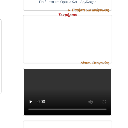
Ποιήματα και Θρύψαλλα – Αρχίλοχος
► Πατήστε για ανάγνωση
Τεκμήριον
Λίστα - Θεογονίας