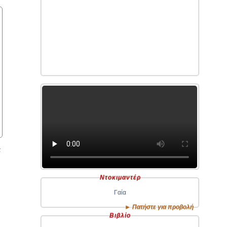
ά
Ντοκιμαντέρ
υ
Γαία
► Πατήστε για προβολή
Βιβλίο