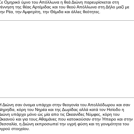
Σε Ομηρικό ύμνο του Απόλλωνα η θεά Διώνη παρευρίσκεται στη
γέννηση της θέας Αρτέμιδας και του θεού Απόλλωνα στη Δήλο μαζί με
την Ρέα, την Αμφιτρίτη, την Θέμιδα και άλλες θεότητες.
Η Διώνη σαν όνομα υπάρχει στην θεογονία του Απολλόδωρου και σαν
Νηρηίδα, κόρη του Νηρέα και της Δωρίδας αλλά κατά τον Ησίοδο η
Διώνη υπάρχει μόνο ώς μία απο τις Ωκεανίδες Νύμφες, κόρη του
Ωκεανού και για τους Αθαμάνες που κατοικούσαν στην Ήπειρο και στην
Θεσσαλία, η Διώνη εκπροσωπεί την υγρή φύση και τη γονιμότητα του
υγρού στοιχείου.