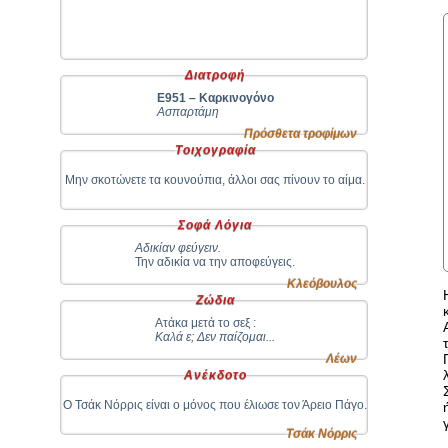
Διατροφή
Ε951 – Καρκινογόνο
Ασπαρτάμη
Πρόσθετα τροφίμων
Τοιχογραφία
Μην σκοτώνετε τα κουνούπια, άλλοι σας πίνουν το αίμα.
Σοφά Λόγια
Αδικίαν φεύγειν.
Την αδικία να την αποφεύγεις.
Κλεόβουλος
Ζώδια
Ατάκα μετά το σεξ :
Καλά ε; Δεν παίζομαι...
Λέων
Ανέκδοτο
Ο Τσάκ Νόρρις είναι ο μόνος που έλιωσε τον Άρειο Πάγο.
Τσάκ Νόρρις