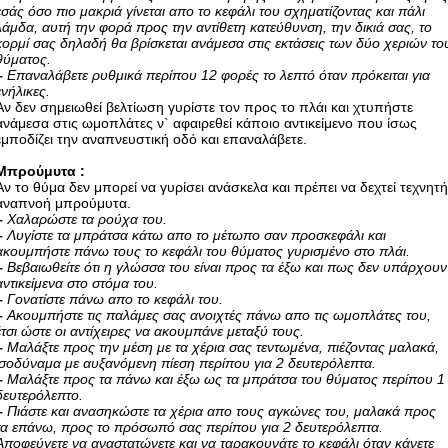
εσάς όσο πιο μακριά γίνεται απο το κεφάλι του σχηματίζοντας και πάλι
λάμδα, αυτή την φορά προς την αντίθετη κατεύθυνση, την δικιά σας, το
κορμί σας δηλαδή θα βρίσκεται ανάμεσα στις εκτάσεις των δύο χεριών το
θύματος.
–
Επαναλάβετε ρυθμικά περίπου 12 φορές το λεπτό όταν πρόκειται για
ενήλικες.
Αν δεν σημειωθεί βελτίωση γυρίστε τον προς το πλάι και χτυπήστε
ανάμεσα στις ωμοπλάτες ν` αφαιρεθεί κάποιο αντικείμενο που ίσως
εμποδίζει την αναπνευστική οδό και επαναλάβετε.
Mπρούμυτα :
Αν το θύμα δεν μπορεί να γυρίσει ανάσκελα και πρέπει να δεχτεί τεχνητ
αναπνοή μπρούμυτα.
–
Χαλαρώστε τα ρούχα του.
–
Λυγίστε τα μπράτσα κάτω απο το μέτωπο σαν προσκεφάλι και
ακουμπήστε πάνω τους το κεφάλι του θύματος γυρισμένο στο πλάι.
–
Βεβαιωθείτε ότι η γλώσσα του είναι προς τα έξω και πως δεν υπάρχουν
αντικείμενα στο στόμα του.
–
Γονατίστε πάνω απο το κεφάλι του.
–
Ακουμπήστε τις παλάμες σας ανοιχτές πάνω απο τις ωμοπλάτες του,
έτσι ώστε οι αντίχειρες να ακουμπάνε μεταξύ τους.
–
Μαλάξτε προς την μέση με τα χέρια σας τεντωμένα, πιέζοντας μαλακά,
ισοδύναμα με αυξανόμενη πίεση περίπου για 2 δευτερόλεπτα.
–
Μαλάξτε προς τα πάνω και έξω ως τα μπράτσα του θύματος περίπου 1
δευτερόλεπτο.
–
Πιάστε και ανασηκώστε τα χέρια απο τους αγκώνες του, μαλακά προς
τα επάνω, προς το πρόσωπό σας περίπου για 2 δευτερόλεπτα.
Αποφεύγετε να αναστατώνετε και να ταρακουνάτε το κεφάλι όταν κάνετε