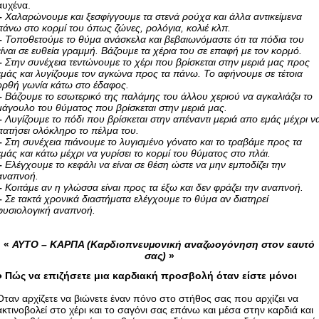
αυχένα.
–
Χαλαρώνουμε και ξεσφίγγουμε τα στενά ρούχα και άλλα αντικείμενα
πάνω στο κορμί του όπως ζώνες, ρολόγια, κολιέ κλπ.
–
Τοποθετούμε το θύμα ανάσκελα και βεβαιωνόμαστε ότι τα πόδια του
είναι σε ευθεία γραμμή. Βάζουμε τα χέρια του σε επαφή με τον κορμό.
–
Στην συνέχεια τεντώνουμε το χέρι που βρίσκεται στην μεριά μας προς
εμάς και λυγίζουμε τον αγκώνα προς τα πάνω. Το αφήνουμε σε τέτοια
ορθή γωνία κάτω στο έδαφος.
–
Βάζουμε το εσωτερικό της παλάμης του άλλου χεριού να αγκαλιάζει το
μάγουλο του θύματος που βρίσκεται στην μεριά μας.
–
Λυγίζουμε το πόδι που βρίσκεται στην απέναντι μεριά απο εμάς μέχρι ν
πατήσει ολόκληρο το πέλμα του.
–
Στη συνέχεια πιάνουμε το λυγισμένο γόνατο και το τραβάμε προς τα
εμάς και κάτω μέχρι να γυρίσει το κορμί του θύματος στο πλάι.
–
Ελέγχουμε το κεφάλι να είναι σε θέση ώστε να μην εμποδίζει την
αναπνοή.
–
Κοιτάμε αν η γλώσσα είναι προς τα έξω και δεν φράζει την αναπνοή.
–
Σε τακτά χρονικά διαστήματα ελέγχουμε το θύμα αν διατηρεί
φυσιολογική αναπνοή.
«
ΑΥΤΟ – ΚΑΡΠΑ (Καρδιοπνευμονική αναζωογόνηση στον εαυτό
σας)
»
● Πώς να επιζήσετε μια καρδιακή προσβολή όταν είστε μόνοι
Όταν αρχίζετε να βιώνετε έναν πόνο στο στήθος σας που αρχίζει να
ακτινοβολεί στο χέρι και το σαγόνι σας επάνω και μέσα στην καρδιά και