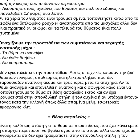
αυτή την κίνηση όσο το δυνατόν περισσότερο.
–
Ακουμπήστε τους αγκώνες του θύματος και πάλι στο έδαφος και
επαναλάβετε 12 φορές ανα λεπτό.
Αν τα χέρια του θύματος είναι τραυματισμένα, τοποθετήστε κάτω απο τ
κεφάλι ένα διπλωμένο ρούχο κι ανασηκώστε απο τις μασχάλες αλλα δεν
είναι πρακτικό αν οι ώμοι και τα πλευρά του θύματος είναι πολύ
χτυπημένα.
Συνεχίζουμε την προσπάθεια των συμπιέσεων και τεχνητής
αναπνοής μέχρι :
–
Το θύμα να ανανήψει.
–
Να έρθει βοήθεια.
–
Να κουραστούμε.
Μήν εγκαταλείπετε την προσπάθεια. Αυτές οι τεχνικές έσωσαν την ζωή
θυμάτων πνιγμού, υποθερμίας και ηλεκτροπληξίας που δεν
παρουσίαζαν αναπνοή ακόμα και τρείς ώρες μετά το ατύχημα. Αν το
θύμα ανανήψει και επανέλθει η αναπνοή και ο σφυγμός καλό είναι να
τοποθετήσουμε το θύμα σε θέση ασφαλείας εκτός και αν έχει
τραυματιστεί στην σπονδυλική στήλη ή τον αυχένα ή αν υπάρχει έντονο
πόνος κατα την αλλαγή όπως άλλα σπαμένα μέλη, εσωτερικές
αιμορραγίες κλπ.
«
Θέση ασφαλείας
»
Είναι η καλύτερη στάση για το θύμα σε περιπτώσεις που έχει κάνει εμετ
ή υπάρχει περίπτωση να βγάλει υγρά απο το στόμα αλλα αφού έχουμε
σιγουρευτεί ότι δεν έχει τραυματιστεί στην σπονδυλική στήλη ή τον