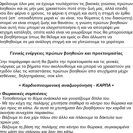
Ωφείλουμε όλοι μας να έχουμε τουλάχιστον τις βασικές γνώσεις πρώτων
βοηθειών και ας μήν μας χρειαστούν ποτέ στην ζωή μας, αλλά επειδή
όσα δεν φέρνει ο χρόνος, τα φέρνει η στιγμή και αυτή η στιγμή αν έρθει
ποτέ (απ` οποιαδήποτε μεριά κι` αν είναι, του θύματος ή του διασώστη)
μπορεί να είναι στιγμή ζωής και θανάτου, η γνώση πρώτων βοηθειών
είναι αυτή που μπορεί να ελαχιστοποιήσει ή και να αποτρέψει μια
άσχημη κατάληξη, οπότε καλό είναι να γνωρίζουμε πώς θα μπορούσαμε
να βοηθήσουμε όπως θα θέλαμε και εμείς οι ίδιοι άλλωστε να
βοηθηθούμε σε μια ανάλογη στιγμή και να γλιτώσουμε τα χειρότερα.
Γενικές ενέργειες πρώτων βοηθειών και προετοιμασίας
Στην παράγραφο αυτή θα βρείτε την προετοιμασία και τις γενικές
ενέργειες με τα βήματα που ακολουθούμε και μπορεί να χρειαστούν για
σχεδόν όλες τις καταστάσεις πρώτων βοηθειών απο ατυχήματα μέχρι
ασθένειες, δηλητηριάσεις, σοκ κλπ.
«
Καρδιοπνευμονική αναζωογόνηση - ΚΑΡΠΑ
»
●
Θωρακικές συμπιέσεις
–
Τοποθετούμε το θύμα ανάσκελα και γονατίζουμε δίπλα του.
–
Με την κόχη της παλάμης χτυπήστε σταθερά το κέντρο του θώρακα και
λίγο προς τα κάτω. Αν αυτά τα χτυπήματα δεν βοηθήσουν την καρδιά να
ξεκινήσει συνεχίστε παρακάτω.
–
Βάζουμε το ένα χέρι πάνω στο άλλο και πλέκουμε τα δάκτυλα των
χεριών μας.
–
Βάζουμε τη βάση της παλάμης στο κέντρο του θώρακα, συγκεκριμένα
στην μέση του στέρνου και λίγο πιο κάτω.