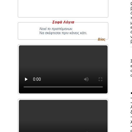
Σοφά Λόγια
Νοεί το πραττόμενων.
Να σκέφτεσαι πριν κάνεις κάτι.
Βίας