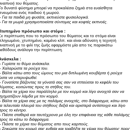
αναπνοή του θύματος.
Το δυνατό φύσημα μπορεί να προκαλέσει ζημιά στα ευαίσθητα
πνευμόνια ενός παιδιού ή μωρού.
–
Για τα παιδιά μη φυσάτε, εκπνεύστε φυσιολογικά.
–
Για τα μωρά χρησιμοποιείστε σύντομες και κοφτές εκπνοές.
Χτυπημένο πρόσωπο και στόμα :
Σε περίπτωση που το πρόσωπο του θύματος και το στόμα είναι
πληγωμένο, χτυπημένο, καμένο κλπ. και είναι αδύνατη η τεχνητή
αναπνοή με το φιλί της ζωής εφαρμόστε μία απο τις παρακάτω
μεθόδους ανάλογα την περίπτωση.
Aνάσκελα :
–
Γυρίστε το θύμα ανάσκελα.
–
Χαλαρώστε τα ρούχα του.
–
Βάλτε κάτω απο τους ώμους του μια διπλωμένη κουβέρτα ή ρούχα
ώστε να υπερυψωθεί.
–
Γονατίστε βάζοντας τα γόνατά σας σαν να ιππεύεται το κεφάλι του
θύματος, κοιτώντας προς το στήθος του.
–
Βάλτε τα χέρια του παράλληλα με τον κορμό και λίγο ανοιχτά σαν να
σχηματίζουν λάμδα με τον κορμό.
–
Βάλτε τα χέρια σας με τις παλάμες ανοιχτές, στο διάφραγμα, κάτω απο
τα τελευταία πλευρά του στήθους δεξιά και αριστερά αντίστοιχα και λίγο
προς το κέντρο.
–
Πιέστε σταθερά και ταυτόχρονα με όλη την επιφάνεια της κάθε παλάμης
προς τα κάτω το διάφραγμα.
–
Πιάστε τα χέρια του θύματος απο τους καρπούς.
–
Σηκώστε τον κορμό σας ευθεία και τραβήξτε τα χέρια του θύματος προ