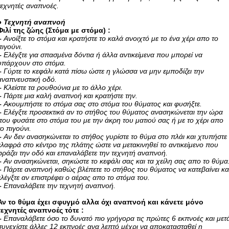
τεχνητές αναπνοές.
●
Τεχνητή αναπνοή
Φιλί της ζώης (Στόμα με στόμα) :
–
Ανοίξτε το στόμα και κρατήστε το καλά ανοιχτό με το ένα χέρι απο το
πιγούνι.
–
Ελέγξτε για σπασμένα δόντια ή άλλα αντικείμενα που μπορεί να
υπάρχουν στο στόμα.
–
Γύρτε το κεφάλι κατά πίσω ώστε η γλώσσα να μην εμποδίζει την
αναπνευστική οδό.
–
Κλείστε τα ρουθούνια με το άλλο χέρι.
–
Πάρτε μια καλή αναπνοή και κρατήστε την.
–
Ακουμπήστε το στόμα σας στο στόμα του θύματος και φυσήξτε.
–
Ελέγξτε προσεκτικά αν το στήθος του θύματος ανασηκώνεται την ώρα
που φυσάτε στο στόμα του με την άκρη του ματιού σας ή με το χέρι απο
το πιγούνι.
–
Αν δεν ανασηκώνεται το στήθος γυρίστε το θύμα στο πλάι και χτυπήστε
ελαφρά στο κέντρο της πλάτης ώστε να μετακινηθεί το αντικείμενο που
φράζει την οδό και επαναλάβετε την τεχνητή αναπνοή.
–
Αν ανασηκώνεται, σηκώστε το κεφάλι σας και τα χείλη σας απο το θύμα
–
Πάρτε αναπνοή καθώς βλέπετε το στήθος του θύματος να κατεβαίνει κα
ελέγξτε αν επιστρέφει ο αέρας απο το στόμα του.
–
Επαναλάβετε την τεχνητή αναπνοή.
Αν το θύμα έχει σφυγμό αλλα όχι αναπνοή και κάνετε μόνο
τεχνητές αναπνοές τότε :
–
Επαναλάβετε όσο το δυνατό πιο γρήγορα τις πρώτες 6 εκπνοές και μετ
συνεχίστε άλλες 12 εκπνοές ανα λεπτό μέχρι να αποκατασταθεί η