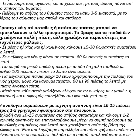
–
Τεντώνουμε τους αγκώνες και τα χέρια μας, με τους ώμους πάνω απ`
το στήθος του θύματος.
–
Πιέζουμε το στήθος του θύματος προς τα κάτω 3-5 εκατοστά, με το
βάρος του σώματός μας απαλά και σταθερά.
Προσεχτικά γιατί ασταθείς ή απότομες πιέσεις μπορεί να
προκαλέσουν κι άλλο τραυματισμό. Τα βρέφη και τα παιδιά δεν
χρειάζονται πολλή πίεση, αλλα χρειάζονται περισσότερες και
συχνότερες μαλάξεις.
–
Σε μέσης ηλικίας και ηλικωμένους κάνουμε 15-30 θωρακικές συμπιέσει
το λεπτό.
–
Σε ενήλικες και νέους κάνουμε περίπου 60 θωρακικές συμπιέσεις το
λεπτό.
–
Για μωρά και μικρά παιδιά η πίεση με τα δύο δάχτυλα σταθερά με
ρυθμό 100 περίπου πιέσεις το λεπτό είναι αρκετά.
–
Για μεγαλύτερα παιδιά μέχρι 10 ετών χρησιμοποιούμε την παλάμη του
ενός χεριού μόνο και κάνουμε περίπου 80 με 90 πιέσεις το λεπτό με
επίσης λιγότερη πίεση.
–
Μετά απο κάθε σειρά μαλάξεων ελέγχουμε αν οι κόρες των ματιών, η
αναπνοή και ο σφυγμός επανήλθαν στα φυσιολογικά τους.
Η αναλογία συμπιέσεων με τεχνητή αναπνοή είναι 10-15 πιέσεις
προς 1-2 γρήγορων φυσημάτων στα πνευμόνια.
Δηλαδή ανα 10-15 συμπιέσεις στο στήθος σταματάμε και κάνουμε 1-2
τεχνητές αναπνοές και επαναλαμβάνουμε μέχρι να συμπληρώσουμε τις
συνολικές συμπιέσεις ανα λεπτό που χρειάζεται ο ασθενής βάση της
ηλικίας του. Έτσι υπολογίζουμε παράλληλα και πόσο γρήγορα πρέπει να
γίνονται αυτές οι συμπιέσεις δηλαδή με τι ρυθμό, υπολογίζοντας και τις