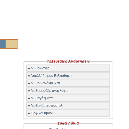
Τελευταίες Αναρτήσεις
● Μυθοκίονες
● Απολλόδωρου Βιβλιοθήκη
● Μυθοδισκάκια 5 σε 1
ο
● Μυθοσουβέρ ανάγλυφα
● Μυθαγάλματα
● Μυθοκάρτες ποστάλ
● Ορφικοί ύμνοι
Σοφά Λόγια