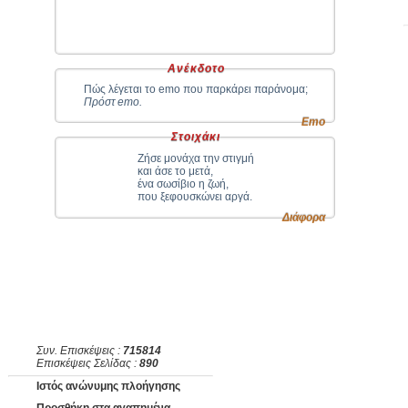
Ανέκδοτο
Πώς λέγεται το emo που παρκάρει παράνομα;
Πρόστ emo.
Emo
Στοιχάκι
Ζήσε μονάχα την στιγμή
και άσε το μετά,
ένα σωσίβιο η ζωή,
που ξεφουσκώνει αργά.
Διάφορα
Συν. Επισκέψεις :
715814
Επισκέψεις Σελίδας :
890
Ιστός ανώνυμης πλοήγησης
Προσθήκη στα αγαπημένα