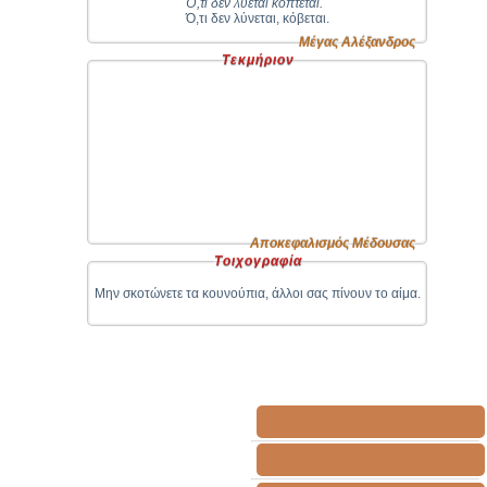
Ό,τι δεν λύεται κόπτεται.
Ό,τι δεν λύνεται, κόβεται.
Μέγας Αλέξανδρος
Τεκμήριον
Αποκεφαλισμός Μέδουσας
Τοιχογραφία
Μην σκοτώνετε τα κουνούπια, άλλοι σας πίνουν το αίμα.