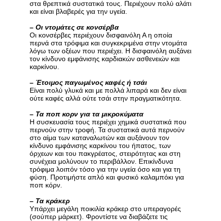
στα θρεπτικά συστατικά τους. Περιέχουν πολύ αλάτι
και είναι βλαβερές για την υγεία.
–
Οι ντομάτες σε κονσέρβα
Οι κονσέρβες περιέχουν δισφαινόλη Α η οποία
περνά στα τρόφιμα και συγκεκριμένα στην ντομάτα
λόγω των οξέων που περιέχει. Η δισφαινόλη αυξάνει
τον κίνδυνο εμφάνισης καρδιακών ασθενειών και
καρκίνου.
–
Έτοιμος παγωμένος καφές ή τσάι
Είναι πολύ γλυκά και με πολλά λιπαρά και δεν είναι
ούτε καφές αλλά ούτε τσάι στην πραγματικότητα.
–
Τα ποπ κορν για τα μικροκύματα
Η συσκευασία τους περιέχει χημικά συστατικά που
περνούν στην τροφή. Τα συστατικά αυτά περνούν
στο αίμα των καταναλωτών και αυξάνουν τον
κίνδυνο εμφάνισης καρκίνου του ήπατος, των
όρχεων και του πακγρέατος, στειρότητας και στη
συνέχεια μολύνουν το περιβάλλον. Επικίνδυνα
τρόφιμα λοιπόν τόσο για την υγεία όσο και για τη
φύση. Προτιμήστε απλό και φυσικό καλαμπόκι για
ποπ κόρν.
–
Τα κράκερ
Υπάρχει μεγάλη ποικιλία κράκερ στο υπεραγορές
(σούπερ μάρκετ). Φροντίστε να διαβάζετε τις