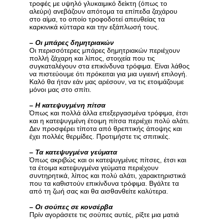
τροφές με υψηλό γλυκαιμικό δείκτη (όπως το
αλεύρι) ανεβάζουν απότομα τα επίπεδα ζαχάρου
στο αίμα, το οποίο τροφοδοτεί απευθείας τα
καρκινικά κύτταρα και την εξάπλωσή τους.
–
Οι μπάρες δημητριακών
Οι περισσότερες μπάρες δημητριακών περιέχουν
πολλή ζάχαρη και λίπος, στοιχεία που τις
συγκαταλέγουν στα επικίνδυνα τρόφιμα. Είναι λάθος
να πιστεύουμε ότι πρόκειται για μια υγιεινή επιλογή.
Καλό θα ήταν εάν μας αρέσουν, να τις ετοιμάζουμε
μόνοι μας στο σπίτι.
–
Η κατεψυγμένη πίτσα
Όπως και πολλά άλλα επεξεργασμένα τρόφιμα, έτσι
και η κατεψυγμένη έτοιμη πίτσα περιέχει πολύ αλάτι.
Δεν προσφέρει τίποτα από θρεπτικής άποψης και
έχει πολλές θερμίδες. Προτιμήστε τις σπιτικές.
–
Τα κατεψυγμένα γεύματα
Όπως ακριβώς και οι κατεψυγμένες πίτσες, έτσι και
τα έτοιμα κατεψυγμένα γεύματα περιέχουν
συντηρητικά, λίπος και πολύ αλάτι, χαρακτηριστικά
που τα καθιστούν επικίνδυνα τρόφιμα. Βγάλτε τα
από τη ζωή σας και θα αισθανθείτε καλύτερα.
–
Οι σούπες σε κονσέρβα
Πρίν αγοράσετε τις σούπες αυτές, ρίξτε μια ματιά