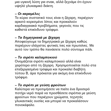
μια υγιεινή λύση για σνακ, αλλά ξεχνάμε ότι έχουν
υψηλό γλυκαιμικό δείκτη.
–
Οι καραμέλες
Το κύριο συστατικό τους είναι η ζάχαρη, περιέχουν
αρκετό κορεσμένο λίπος και προκαλούν
καρδιαγγειακά προβλήματα, γεγονός που τις
καθιστά επικίνδυνο τρόφιμο.
–
Τα δημητριακά με ζάχαρη
Αποφεύγουμε τα δημητριακά με ζάχαρη καθώς
περιέχουν ελάχιστες φυτικές ίνες και πρωτείνες. Με
αυτό τον τρόπο θα πεινάσετε πολύ σύντομα πάλι.
–
Το σιρόπι καλαμποκιού
Ονομάζεται σιρόπι καλαμποκιού αλλά είναι
χειρότερο από τη ζάχαρη. Χρησιμοποιείται πολύ στα
επεξεργασμένα τρόφιμα και προκαλεί διαβήτη
τύπου Β, άρα πρόκειται για ακόμη ένα επικίνδυνο
τρόφιμο.
–
Το σιρόπι με γεύση φρούτων
Καλύτερα να προτιμήσετε να πιείτε ένα δροσερό
ποτήρι νερό παρά να προσθέσετε σιρόπια με γεύση
φρούτων που περιέχουν χρώματα, τεχνητές
γλυκαντικές ουσίες και μπορεί να προκαλέσουν
πονοκέφαλο.