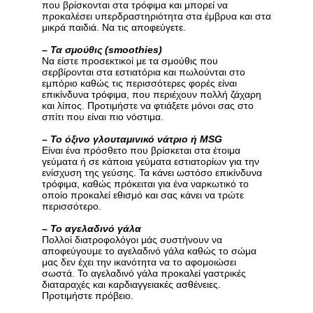
που βρίσκονται στα τρόφιμα και μπορεί να
προκαλέσει υπερδραστηριότητα στα έμβρυα και στα
μικρά παιδιά. Να τις αποφεύγετε.
–
Τα σμούθις (smoothies)
Να είστε προσεκτικοί με τα σμούθις που
σερβίρονται στα εστιατόρια και πωλούνται στο
εμπόριο καθώς τις περισσότερες φορές είναι
επικίνδυνα τρόφιμα, που περιέχουν πολλή ζάχαρη
και λίπος. Προτιμήστε να φτιάξετε μόνοι σας στο
σπίτι που είναι πιο νόστιμα.
–
Το όξινο γλουταμινικό νάτριο ή MSG
Είναι ένα πρόσθετο που βρίσκεται στα έτοιμα
γεύματα ή σε κάποια γεύματα εστιατορίων για την
ενίσχυση της γεύσης. Τα κάνει ωστόσο επικίνδυνα
τρόφιμα, καθώς πρόκειται για ένα ναρκωτικό το
οποίο προκαλεί εθισμό και σας κάνει να τρώτε
περισσότερο.
–
Το αγελαδινό γάλα
Πολλοί διατροφολόγοι μάς συστήνουν να
αποφεύγουμε το αγελαδινό γάλα καθώς το σώμα
μας δεν έχει την ικανότητα να το αφομοιώσει
σωστά. Το αγελαδινό γάλα προκαλεί γαστρικές
διαταραχές και καρδιαγγειακές ασθένειες.
Προτιμήστε πρόβειο.