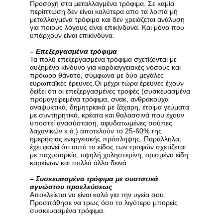
Προσοχή στα μεταλλαγμένα τρόφιμα. Σε καμία
περίπτωση δεν είναι καλύτερα απο τα λοιπά μή
μεταλλαγμένα τρόφιμα και δεν χρειάζεται ανάλυση
για ποιους λόγους είναι επικίνδυνα. Και μόνο που
υπάρχουν είναι επικίνδυνα.
–
Επεξεργασμένα τρόφιμα
Τα πολύ επεξεργασμένα τρόφιμα σχετίζονται με
αυξημένο κίνδυνο για καρδιαγγειακές νόσους και
πρόωρο θάνατο, σύμφωνα με δύο μεγάλες
ευρωπαϊκές έρευνες.Οι μέχρι τώρα έρευνες έχουν
δείξει ότι οι επεξεργασμένες τροφές (συσκευασμένα
προμαγειρεμένα τρόφιμα, σνακ, ανθρακούχα
αναψυκτικά, δημητριακά με ζάχαρη, έτοιμα γεύματα
με συντηρητικά, κρέατα και θαλασσινά που έχουν
υποστεί ανασύσταση, αφυδατωμένες σούπες
λαχανικών κ.ά.) αποτελούν το 25-60% της
ημερήσιας ενεργειακής πρόσληψης. Παράλληλα,
έχει φανεί ότι αυτό το είδος των τροφών σχετίζεται
με παχυσαρκία, υψηλή χοληστερίνη, ορισμένα είδη
καρκίνων και πολλά άλλα δεινά.
–
Συσκευασμένα τρόφιμα με συστατικά
αγνώστου προελεύσεως
Αποκλείεται να είναι καλά για την υγεία σου.
Προσπάθησε να τρως όσο το λιγότερο μπορείς
συσκευασμένα τρόφιμα.