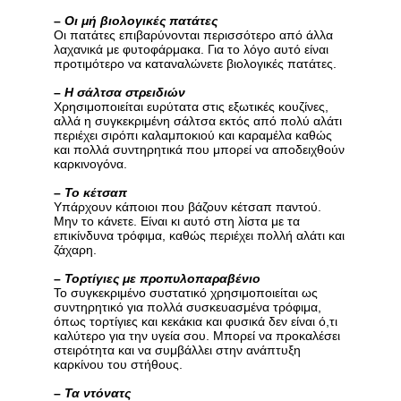
–
Οι μή βιολογικές πατάτες
Οι πατάτες επιβαρύνονται περισσότερο από άλλα
λαχανικά με φυτοφάρμακα. Για το λόγο αυτό είναι
προτιμότερο να καταναλώνετε βιολογικές πατάτες.
–
Η σάλτσα στρειδιών
Χρησιμοποιείται ευρύτατα στις εξωτικές κουζίνες,
αλλά η συγκεκριμένη σάλτσα εκτός από πολύ αλάτι
περιέχει σιρόπι καλαμποκιού και καραμέλα καθώς
και πολλά συντηρητικά που μπορεί να αποδειχθούν
καρκινογόνα.
–
Το κέτσαπ
Υπάρχουν κάποιοι που βάζουν κέτσαπ παντού.
Μην το κάνετε. Είναι κι αυτό στη λίστα με τα
επικίνδυνα τρόφιμα, καθώς περιέχει πολλή αλάτι και
ζάχαρη.
–
Τορτίγιες με προπυλοπαραβένιο
Το συγκεκριμένο συστατικό χρησιμοποιείται ως
συντηρητικό για πολλά συσκευασμένα τρόφιμα,
όπως τορτίγιες και κεκάκια και φυσικά δεν είναι ό,τι
καλύτερο για την υγεία σου. Μπορεί να προκαλέσει
στειρότητα και να συμβάλλει στην ανάπτυξη
καρκίνου του στήθους.
–
Τα ντόνατς