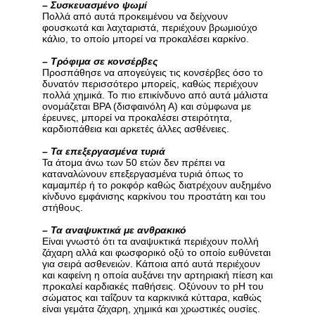
–
Συσκευασμένο ψωμί
Πολλά από αυτά προκειμένου να δείχνουν
φουσκωτά και λαχταριστά, περιέχουν βρωμιούχο
κάλιο, το οποίο μπορεί να προκαλέσει καρκίνο.
–
Τρόφιμα σε κονσέρβες
Προσπάθησε να απογεύγεις τις κονσέρβες όσο το
δυνατόν περισσότερο μπορείς, καθώς περιέχουν
πολλά χημικά. Το πιο επικίνδυνο από αυτά μάλιστα
ονομάζεται ΒΡΑ (δισφαινόλη Α) και σύμφωνα με
έρευνες, μπορεί να προκαλέσει στειρότητα,
καρδιοπάθεια και αρκετές άλλες ασθένειες.
–
Τα επεξεργασμένα τυριά
Τα άτομα άνω των 50 ετών δεν πρέπει να
καταναλώνουν επεξεργασμένα τυριά όπως το
καμαμπέρ ή το ροκφόρ καθώς διατρέχουν αυξημένο
κίνδυνο εμφάνισης καρκίνου του προστάτη και του
στήθους.
–
Τα αναψυκτικά με ανθρακικό
Είναι γνωστό ότι τα αναψυκτικά περιέχουν πολλή
ζάχαρη αλλά και φωσφορικό οξύ το οποίο ευθύνεται
για σειρά ασθενειών. Κάποια από αυτά περιέχουν
και καφείνη η οποία αυξάνει την αρτηριακή πίεση και
προκαλεί καρδιακές παθήσεις. Οξύνουν το pH του
σώματος και ταΐζουν τα καρκινικά κύτταρα, καθώς
είναι γεμάτα ζάχαρη, χημικά και χρωστικές ουσίες.