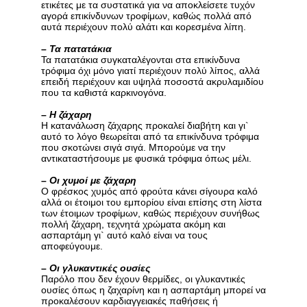
ετικέτες με τα συστατικά για να αποκλείσετε τυχόν
αγορά επικίνδυνων τροφίμων, καθώς πολλά από
αυτά περιέχουν πολύ αλάτι και κορεσμένα λίπη.
–
Τα πατατάκια
Τα πατατάκια συγκαταλέγονται στα επικίνδυνα
τρόφιμα όχι μόνο γιατί περιέχουν πολύ λίπος, αλλά
επειδή περιέχουν και υψηλά ποσοστά ακρυλαμιδίου
που τα καθιστά καρκινογόνα.
–
Η ζάχαρη
Η κατανάλωση ζάχαρης προκαλεί διαβήτη και γι`
αυτό το λόγο θεωρείται από τα επικίνδυνα τρόφιμα
που σκοτώνει σιγά σιγά. Μπορούμε να την
αντικαταστήσουμε με φυσικά τρόφιμα όπως μέλι.
–
Οι χυμοί με ζάχαρη
Ο φρέσκος χυμός από φρούτα κάνει σίγουρα καλό
αλλά οι έτοιμοι του εμπορίου είναι επίσης στη λίστα
των έτοιμων τροφίμων, καθώς περιέχουν συνήθως
πολλή ζάχαρη, τεχνητά χρώματα ακόμη και
ασπαρτάμη γι` αυτό καλό είναι να τους
αποφεύγουμε.
–
Οι γλυκαντικές ουσίες
Παρόλο που δεν έχουν θερμίδες, οι γλυκαντικές
ουσίες όπως η ζαχαρίνη και η ασπαρτάμη μπορεί να
προκαλέσουν καρδιαγγειακές παθήσεις ή