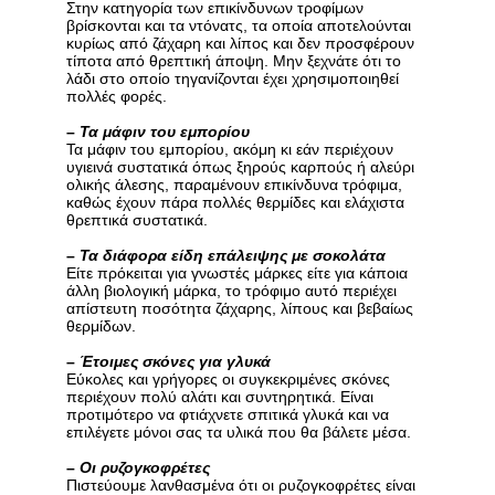
Στην κατηγορία των επικίνδυνων τροφίμων
βρίσκονται και τα ντόνατς, τα οποία αποτελούνται
κυρίως από ζάχαρη και λίπος και δεν προσφέρουν
τίποτα από θρεπτική άποψη. Μην ξεχνάτε ότι το
λάδι στο οποίο τηγανίζονται έχει χρησιμοποιηθεί
πολλές φορές.
–
Τα μάφιν του εμπορίου
Τα μάφιν του εμπορίου, ακόμη κι εάν περιέχουν
υγιεινά συστατικά όπως ξηρούς καρπούς ή αλεύρι
ολικής άλεσης, παραμένουν επικίνδυνα τρόφιμα,
καθώς έχουν πάρα πολλές θερμίδες και ελάχιστα
θρεπτικά συστατικά.
–
Τα διάφορα είδη επάλειψης με σοκολάτα
Είτε πρόκειται για γνωστές μάρκες είτε για κάποια
άλλη βιολογική μάρκα, το τρόφιμο αυτό περιέχει
απίστευτη ποσότητα ζάχαρης, λίπους και βεβαίως
θερμίδων.
–
Έτοιμες σκόνες για γλυκά
Εύκολες και γρήγορες οι συγκεκριμένες σκόνες
περιέχουν πολύ αλάτι και συντηρητικά. Είναι
προτιμότερο να φτιάχνετε σπιτικά γλυκά και να
επιλέγετε μόνοι σας τα υλικά που θα βάλετε μέσα.
–
Οι ρυζογκοφρέτες
Πιστεύουμε λανθασμένα ότι οι ρυζογκοφρέτες είναι