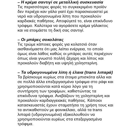
–
Η κρέμα σαντιγί σε μεταλλική συσκευασία
Τις περισσότερες φορές το συγκεκριμένο προϊόν
δεν περιέχει καν γάλα γιατί έχει παρασκευαστεί με
νερό και υδρογονωμένα λίπη που προκαλούν
καρδιακές παθήσεις. Αποφύγετέ το, είναι επικίνδυνο
τρόφιμο. Καλύτερα να αγοράσετε κρέμα γάλακτος
και να ετοιμάστε τη δική σας σαντιγί.
–
Οι μπάρες σοκολάτας
Τις τρώμε κάποιες φορές για κολατσιό όταν
αισθανόμαστε ότι μας λείπει ενέργεια, το οποίο
όμως είναι λάθος καθώς οι μπάρες αυτές περιέχουν
όπως είναι γνωστό πολλή ζάχαρη και λίπος και
προκαλούν διαβήτη και υψηλή χοληστερίνη.
–
Τα υδρογονωμένα λίπη ή έλαια (trans λιπαρά)
Τα βρίσκουμε κυρίως στα έτοιμα μπισκότα αλλα και
σε πολλά άλλα επεξεργασμένα τρόφιμα στο ράφι και
χρησιμοποιούνται κατά κύριο λόγο για τη
συντήρηση των τροφίμων, καθιστώντας τα
επικίνδυνα τρόφιμα. Ανεβάζουν τη χοληστερίνη και
προκαλούν καρδιαγγειακές παθήσεις. Κάποιοι
κατασκευαστές έχουν σταματήσει τη χρήση τους και
τα αντικαθιστούν με φοινικέλαιο, αλλά τα trans
λιπαρά (υδρογονωμένα) εξακολουθούν να
χρησιμοποιούνται ευρέως στα επεξεργασμένα
τρόφιμα.