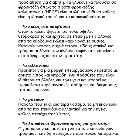
προδιάθεση για διαβήτη. Τα γλυκαντικά πλούσια σε
φρουκτόζη όπως το σιρόπι φρουκτόζης
καλαμποκιού (HFCS) είναι πολύ επικίνδυνα καθώς
είναι η ιδανική τροφή για τα καρκινικά κύτταρα.
–
Το κρέας στα κάρβουνα
Όταν το κρέας ψήνεται σε πολύ υψηλές
θερμοκρασίες και έρχεται σε επαφή με τις φλόγες
από τα κάρβουνα εκλύει καρκινογόνες ουσίες.
Καταναλώνοντας συχνά τέτοιου είδους επικίνδυνα
τρόφιμα αυξάνετε τον κίνδυνο εμφάνισης καρκίνου
στο πάγκρεας και στον προστάτη.
–
Τα αλλαντικά
Πρόκειται για μια μορφή επεξεργασμένου κρέατος με
αρκετό λίπος και νιτρώδη, ένα πρόσθετο που είναι
ιδιαίτερα επιβλαβές για την υγεία και μπορεί να
προκαλέσει καρδιαγγειακές παθήσεις και διάφορους
τύπους καρκίνου.
–
Το μπέϊκον
Παρόλο που είναι ιδιαίτερα νόστιμο, το μπέϊκον είναι
από τα πιο επικίνδυνα αλλαντικά για την υγεία,
καθώς περιέχει πολύ λίπος.
–
Τα λουκάνικα Φρανκφούρτης για χοτ ντογκ
Φιγουράρουν και αυτά στη λίστα των επικίνδυνων
τροφίμων, επειδή περιέχουν πάρα πολλά λιπαρά και