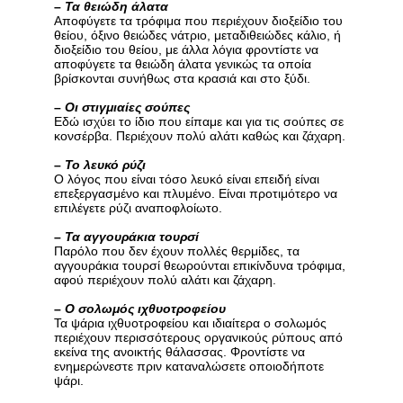
–
Τα θειώδη άλατα
Αποφύγετε τα τρόφιμα που περιέχουν διοξείδιο του
θείου, όξινο θειώδες νάτριο, μεταδιθειώδες κάλιο, ή
διοξείδιο του θείου, με άλλα λόγια φροντίστε να
αποφύγετε τα θειώδη άλατα γενικώς τα οποία
βρίσκονται συνήθως στα κρασιά και στο ξύδι.
–
Οι στιγμιαίες σούπες
Εδώ ισχύει το ίδιο που είπαμε και για τις σούπες σε
κονσέρβα. Περιέχουν πολύ αλάτι καθώς και ζάχαρη.
–
Το λευκό ρύζι
Ο λόγος που είναι τόσο λευκό είναι επειδή είναι
επεξεργασμένο και πλυμένο. Είναι προτιμότερο να
επιλέγετε ρύζι αναποφλοίωτο.
–
Τα αγγουράκια τουρσί
Παρόλο που δεν έχουν πολλές θερμίδες, τα
αγγουράκια τουρσί θεωρούνται επικίνδυνα τρόφιμα,
αφού περιέχουν πολύ αλάτι και ζάχαρη.
–
Ο σολωμός ιχθυοτροφείου
Τα ψάρια ιχθυοτροφείου και ιδιαίτερα ο σολωμός
περιέχουν περισσότερους οργανικούς ρύπους από
εκείνα της ανοικτής θάλασσας. Φροντίστε να
ενημερώνεστε πριν καταναλώσετε οποιοδήποτε
ψάρι.