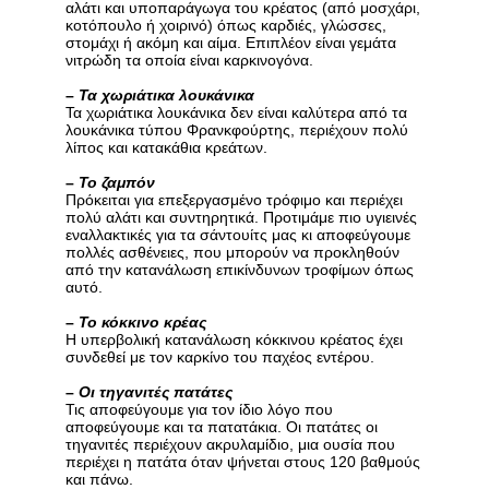
αλάτι και υποπαράγωγα του κρέατος (από μοσχάρι,
κοτόπουλο ή χοιρινό) όπως καρδιές, γλώσσες,
στομάχι ή ακόμη και αίμα. Επιπλέον είναι γεμάτα
νιτρώδη τα οποία είναι καρκινογόνα.
–
Τα χωριάτικα λουκάνικα
Τα χωριάτικα λουκάνικα δεν είναι καλύτερα από τα
λουκάνικα τύπου Φρανκφούρτης, περιέχουν πολύ
λίπος και κατακάθια κρεάτων.
–
Το ζαμπόν
Πρόκειται για επεξεργασμένο τρόφιμο και περιέχει
πολύ αλάτι και συντηρητικά. Προτιμάμε πιο υγιεινές
εναλλακτικές για τα σάντουίτς μας κι αποφεύγουμε
πολλές ασθένειες, που μπορούν να προκληθούν
από την κατανάλωση επικίνδυνων τροφίμων όπως
αυτό.
–
Το κόκκινο κρέας
Η υπερβολική κατανάλωση κόκκινου κρέατος έχει
συνδεθεί με τον καρκίνο του παχέος εντέρου.
–
Οι τηγανιτές πατάτες
Τις αποφεύγουμε για τον ίδιο λόγο που
αποφεύγουμε και τα πατατάκια. Οι πατάτες οι
τηγανιτές περιέχουν ακρυλαμίδιο, μια ουσία που
περιέχει η πατάτα όταν ψήνεται στους 120 βαθμούς
και πάνω.