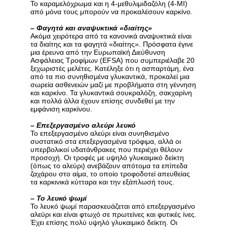
Το καραμελόχρωμα και η 4-μεθυλιμιδαζόλη (4-MI)
από μόνα τους μπορούν να προκαλέσουν καρκίνο.
–
Φαγητά και αναψυκτικά «διαίτης»
Ακόμα χειρότερα από τα κανονικά αναψυκτικά είναι
τα διαίτης και τα φαγητά «διαίτης». Πρόσφατα έγινε
μια έρευνα από την Ευρωπαϊκή Διεύθυνση
Ασφάλειας Τροφίμων (EFSA) που συμπεριέλαβε 20
ξεχωριστές μελέτες. Κατέληξε ότι η ασπαρτάμη, ένα
από τα πιο συνηθισμένα γλυκαντικά, προκαλεί μια
σωρεία ασθενειών μαζί με προβλήματα στη γέννηση
και καρκίνο. Τα γλυκαντικά σουκραλόζη, σακχαρίνη
και πολλά άλλα έχουν επίσης συνδεθεί με την
εμφάνιση καρκίνου.
–
Επεξεργασμένο αλεύρι λευκό
Το επεξεργασμένο αλεύρι είναι συνηθισμένο
συστατικό στα επεξεργασμένα τρόφιμα, αλλά οι
υπερβολικοί υδατάνθρακες που περιέχει θέλουν
προσοχή. Οι τροφές με υψηλό γλυκαιμικό δείκτη
(όπως το αλεύρι) ανεβάζουν απότομα τα επίπεδα
ζαχάρου στο αίμα, το οποίο τροφοδοτεί απευθείας
τα καρκινικά κύτταρα και την εξάπλωσή τους.
–
Το λευκό ψωμί
Το λευκό ψωμί παρασκευάζεται από επεξεργασμένο
αλεύρι και είναι φτωχό σε πρωτείνες και φυτικές ίνες.
Έχει επίσης πολύ υψηλό γλυκαιμικό δείκτη. Οι