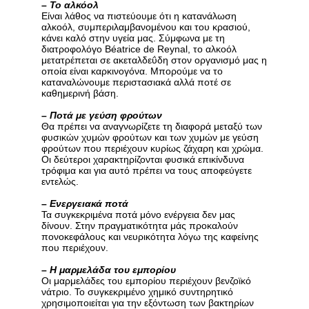
–
Το αλκόολ
Είναι λάθος να πιστεύουμε ότι η κατανάλωση
αλκοόλ, συμπεριλαμβανομένου και του κρασιού,
κάνει καλό στην υγεία μας. Σύμφωνα με τη
διατροφολόγο Béatrice de Reynal, το αλκοόλ
μετατρέπεται σε ακεταλδεΰδη στον οργανισμό μας η
οποία είναι καρκινογόνα. Μπορούμε να το
καταναλώνουμε περιστασιακά αλλά ποτέ σε
καθημερινή βάση.
–
Ποτά με γεύση φρούτων
Θα πρέπει να αναγνωρίζετε τη διαφορά μεταξύ των
φυσικών χυμών φρούτων και των χυμών με γεύση
φρούτων που περιέχουν κυρίως ζάχαρη και χρώμα.
Οι δεύτεροι χαρακτηρίζονται φυσικά επικίνδυνα
τρόφιμα και για αυτό πρέπει να τους αποφεύγετε
εντελώς.
–
Ενεργειακά ποτά
Τα συγκεκριμένα ποτά μόνο ενέργεια δεν μας
δίνουν. Στην πραγματικότητα μάς προκαλούν
πονοκεφάλους και νευρικότητα λόγω της καφείνης
που περιέχουν.
–
Η μαρμελάδα του εμπορίου
Οι μαρμελάδες του εμπορίου περιέχουν βενζοϊκό
νάτριο. Το συγκεκριμένο χημικό συντηρητικό
χρησιμοποιείται για την εξόντωση των βακτηρίων