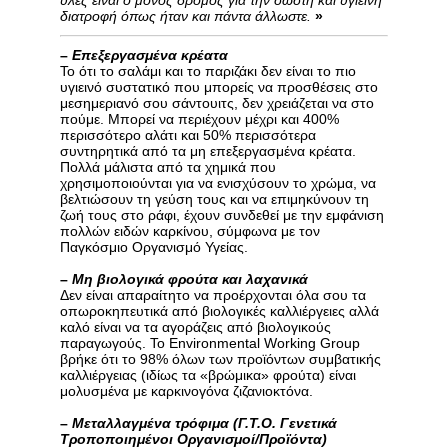
διατροφή όπως ήταν και πάντα άλλωστε.
»
–
Επεξεργασμένα κρέατα
Το ότι το σαλάμι και το παριζάκι δεν είναι το πιο
υγιεινό συστατικό που μπορείς να προσθέσεις στο
μεσημεριανό σου σάντουιτς, δεν χρειάζεται να στο
πούμε. Μπορεί να περιέχουν μέχρι και 400%
περισσότερο αλάτι και 50% περισσότερα
συντηρητικά από τα μη επεξεργασμένα κρέατα.
Πολλά μάλιστα από τα χημικά που
χρησιμοποιούνται για να ενισχύσουν το χρώμα, να
βελτιώσουν τη γεύση τους και να επιμηκύνουν τη
ζωή τους στο ράφι, έχουν συνδεθεί με την εμφάνιση
πολλών ειδών καρκίνου, σύμφωνα με τον
Παγκόσμιο Οργανισμό Υγείας.
–
Μη βιολογικά φρούτα και λαχανικά
Δεν είναι απαραίτητο να προέρχονται όλα σου τα
οπωροκηπευτικά από βιολογικές καλλιέργειες αλλά
καλό είναι να τα αγοράζεις από βιολογικούς
παραγωγούς. Το Environmental Working Group
βρήκε ότι το 98% όλων των προϊόντων συμβατικής
καλλιέργειας (ιδίως τα «βρώμικα» φρούτα) είναι
μολυσμένα με καρκινογόνα ζιζανιοκτόνα.
–
Μεταλλαγμένα τρόφιμα (Γ.Τ.Ο. Γενετικά
Τροποποιημένοι Οργανισμοί/Προϊόντα)