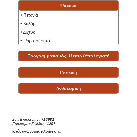
Ψάρεμα
• Πετονιά
• Καλάμι
• Δίχτυα
• Ψαροτούφεκο
Προγραμματισμός Ηλεκτρ./Υπολογιστή
Ραπτική
Ανθοκομική
Συν. Επισκέψεις :
716681
Επισκέψεις Σελίδας :
1287
Ιστός ανώνυμης πλοήγησης