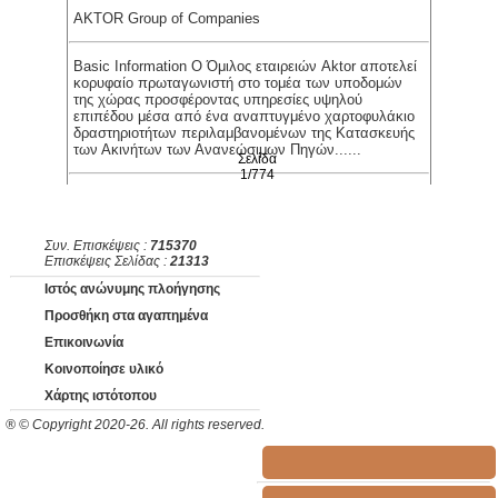
AKTOR Group of Companies
Basic Information Ο Όμιλος εταιρειών Aktor αποτελεί
κορυφαίο πρωταγωνιστή στο τομέα των υποδομών
της χώρας προσφέροντας υπηρεσίες υψηλού
επιπέδου μέσα από ένα αναπτυγμένο χαρτοφυλάκιο
δραστηριοτήτων περιλαμβανομένων της Κατασκευής
των Ακινήτων των Ανανεώσιμων Πηγών......
Σελίδα
1/774
-
-
Συν. Επισκέψεις :
715370
Επισκέψεις Σελίδας :
21313
Ιστός ανώνυμης πλοήγησης
2 μήνες πρίν
Προσθήκη στα αγαπημένα
collegelink.gr
Επικοινωνία
Κοινοποίησε υλικό
Χάρτης ιστότοπου
Sales Engineer
® © Copyright 2020-26. All rights reserved.
Πειραιάς
Roxtec Group