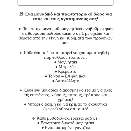
🎁 Ένα μοναδικό και πρωτοποριακό δώρο για
εσάς και τους αγαπημένους σας!
🔸 Τα επιτυχημένα μυθομαγνητάκια αναβαθμίστηκαν
σε θαυμάσια μυθοδισκάκια 5 σε 1 με σχέδια και
θέματα από την τέχνη και ευρήματα των προγόνων
μας!
🔸 Κάθε ένα απ` αυτά μπορεί να χρησιμοποιηθεί με
πάμπολλους τρόπους :
● Μαγνητάκι
● Μπρελόκ
● Κρεμαστό
● Τοίχου – Επιφανειών
● Αυτοκόλλητο
🔸 Είναι ένα μοναδικό διακοσμητικό έτοιμο για όλες
τις επιφάνειες, χώρους, τύπους, τρόπους και
χρήσεις!
● Μπορείς ακόμη και να κρεμάς τα ακουστικά
(ψείρες) γύρω απ` αυτό!
🔸 Κάθε μυθοδισκάκι έρχεται μαζί με :
● Εσωτερικό δυνατό μαγνητάκι
● Ενσωματωμένο γαντζάκι