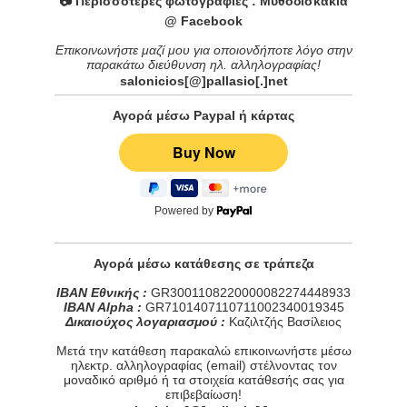
📷 Περισσότερες φωτογραφίες :
Μυθοδισκάκια
@ Facebook
Επικοινωνήστε μαζί μου για οποιονδήποτε λόγο στην
παρακάτω διεύθυνση ηλ. αλληλογραφίας!
salonicios[@]pallasio[.]net
Αγορά μέσω Paypal ή κάρτας
Powered by
Αγορά μέσω κατάθεσης σε τράπεζα
IBAN Εθνικής :
GR3001108220000082274448933
IBAN Alpha :
GR7101407110711002340019345
Δικαιούχος λογαριασμού :
Καζιλτζής Βασίλειος
Μετά την κατάθεση παρακαλώ επικοινωνήστε μέσω
ηλεκτρ. αλληλογραφίας (email) στέλνοντας τον
μοναδικό αριθμό ή τα στοιχεία κατάθεσής σας για
επιβεβαίωση!