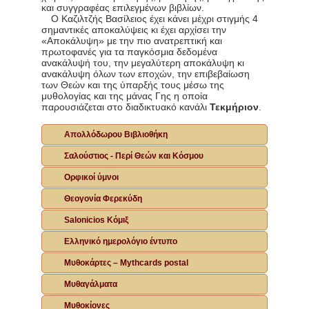
και συγγραφέας επιλεγμένων βιβλίων.
Ο Καζιλτζής Βασίλειος έχει κάνει μέχρι στιγμής 4
σημαντικές αποκαλύψεις κι έχει αρχίσει την
«Αποκάλυψη» με την πιο ανατρεπτική και
πρωτοφανές για τα παγκόσμια δεδομένα
ανακάλυψή του, την μεγαλύτερη αποκάλυψη κι
ανακάλυψη όλων των εποχών, την επιβεβαίωση
των Θεών και της ύπαρξής τους μέσω της
μυθολογίας και της μάνας Γης η οποία
παρουσιάζεται στο διαδικτυακό κανάλι
Τεκμήριον
.
Απολλόδωρου Βιβλιοθήκη
Σαλούστιος - Περί Θεών και Κόσμου
Ορφικοί ύμνοι
Θεογονία Φερεκύδη
Salonicios Κόμιξ
Ελληνικό ημερολόγιο έντυπο
Μυθοκάρτες – Mythcards postal
Μυθαγάλματα
Μυθοκίονες