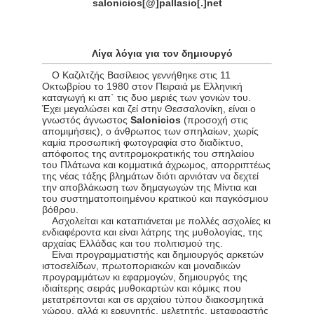
salonicios[@]pallasio[.]net
Λίγα λόγια για τον δημιουργό
O Καζιλτζής Βασίλειος γεννήθηκε στις 11
Οκτωβρίου το 1980 στον Πειραιά με Ελληνική
καταγωγή κι απ` τις δυο μεριές των γονιών του.
Έχει μεγαλώσει και ζεί στην Θεσσαλονίκη, είναι ο
γνωστός άγνωστος
Salonicios
(προσοχή στις
απομιμήσεις), ο άνθρωπος των σπηλαίων, χωρίς
καμία προσωπική φωτογραφία στο διαδίκτυο,
απόφοιτος της αντιτρομοκρατικής του σπηλαίου
του Πλάτωνα και κομματικά άχρωμος, απορριπτέως
της νέας τάξης βλημάτων διότι αρνιόταν να δεχτεί
την αποβλάκωση των δημαγωγών της Μίντια και
του συστηματοποιημένου κρατικού και παγκόσμιου
βόθρου.
Ασχολείται και καταπιάνεται με πολλές ασχολίες κι
ενδιαφέροντα και είναι λάτρης της μυθολογίας, της
αρχαίας Ελλάδας και του πολιτισμού της.
Είναι προγραμματιστής και δημιουργός αρκετών
ιστοσελίδων, πρωτοποριακών και μοναδικών
προγραμμάτων κι εφαρμογών, δημιουργός της
ιδιαίτερης σειράς μυθοκαρτών και κόμικς που
μετατρέπονται και σε αρχαίου τύπου διακοσμητικά
χώρου, αλλά κι ερευνητής, μελετητής, μεταφραστής