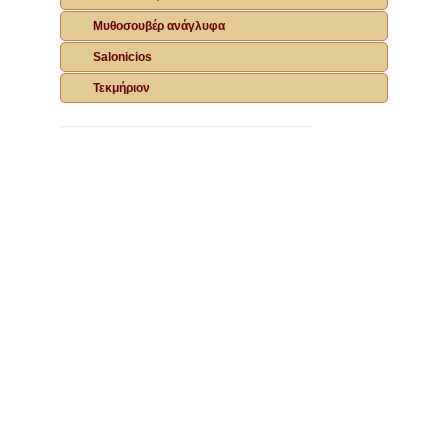
Μυθοσουβέρ ανάγλυφα
Salonicios
Τεκμήριον