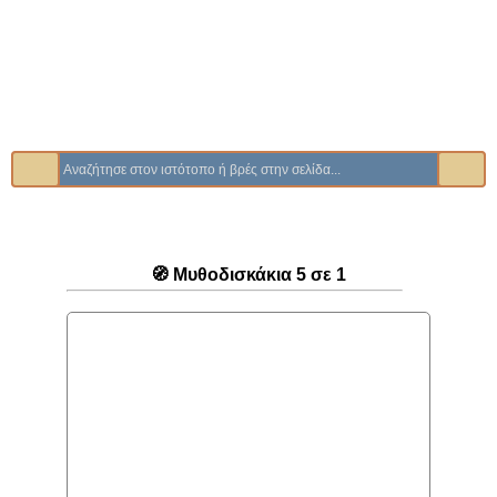
🧭 Μυθοδισκάκια 5 σε 1