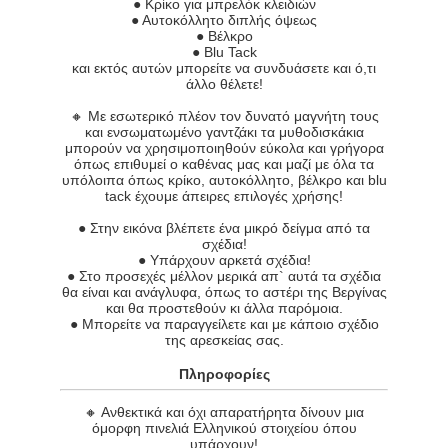
● Κρίκο για μπρελόκ κλειδιών
● Αυτοκόλλητο διπλής όψεως
● Βέλκρο
● Blu Tack
και εκτός αυτών μπορείτε να συνδυάσετε και ό,τι
άλλο θέλετε!
🔸 Με εσωτερικό πλέον τον δυνατό μαγνήτη τους
και ενσωματωμένο γαντζάκι τα μυθοδισκάκια
μπορούν να χρησιμοποιηθούν εύκολα και γρήγορα
όπως επιθυμεί ο καθένας μας και μαζί με όλα τα
υπόλοιπα όπως κρίκο, αυτοκόλλητο, βέλκρο και blu
tack έχουμε άπειρες επιλογές χρήσης!
● Στην εικόνα βλέπετε ένα μικρό δείγμα από τα
σχέδια!
● Υπάρχουν αρκετά σχέδια!
● Στο προσεχές μέλλον μερικά απ` αυτά τα σχέδια
θα είναι και ανάγλυφα, όπως το αστέρι της Βεργίνας
και θα προστεθούν κι άλλα παρόμοια.
● Μπορείτε να παραγγείλετε και με κάποιο σχέδιο
της αρεσκείας σας.
Πληροφορίες
🔸 Ανθεκτικά και όχι απαρατήρητα δίνουν μια
όμορφη πινελιά Ελληνικού στοιχείου όπου
υπάρχουν!