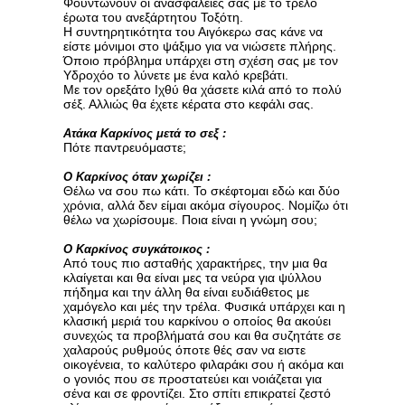
Φουντώνουν οι ανασφάλειές σας με το τρελό
έρωτα του ανεξάρτητου Τοξότη.
Η συντηρητικότητα του Αιγόκερω σας κάνε να
είστε μόνιμοι στο ψάξιμο για να νιώσετε πλήρης.
Όποιο πρόβλημα υπάρχει στη σχέση σας με τον
Υδροχόο το λύνετε με ένα καλό κρεβάτι.
Με τον ορεξάτο Ιχθύ θα χάσετε κιλά από το πολύ
σέξ. Αλλιώς θα έχετε κέρατα στο κεφάλι σας.
Ατάκα Καρκίνος μετά το σεξ :
Πότε παντρευόμαστε;
Ο Καρκίνος όταν χωρίζει :
Θέλω να σου πω κάτι. Το σκέφτομαι εδώ και δύο
χρόνια, αλλά δεν είμαι ακόμα σίγουρος. Νομίζω ότι
θέλω να χωρίσουμε. Ποια είναι η γνώμη σου;
Ο Καρκίνος συγκάτοικος :
Από τους πιο ασταθής χαρακτήρες, την μια θα
κλαίγεται και θα είναι μες τα νεύρα για ψύλλου
πήδημα και την άλλη θα είναι ευδιάθετος με
χαμόγελο και μές την τρέλα. Φυσικά υπάρχει και η
κλασική μεριά του καρκίνου ο οποίος θα ακούει
συνεχώς τα προβλήματά σου και θα συζητάτε σε
χαλαρούς ρυθμούς όποτε θές σαν να ειστε
οικογένεια, το καλύτερο φιλαράκι σου ή ακόμα και
ο γονιός που σε προστατεύει και νοιάζεται για
σένα και σε φροντίζει. Στο σπίτι επικρατεί ζεστό