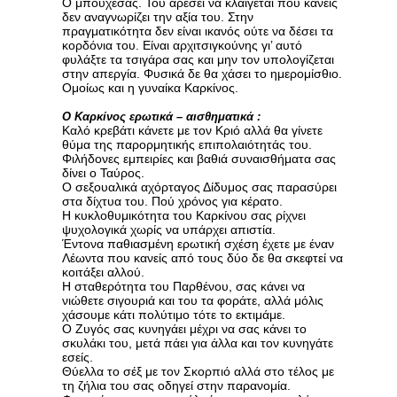
Ο μπουχέσας. Του αρέσει να κλαίγεται που κανείς
δεν αναγνωρίζει την αξία του. Στην
πραγματικότητα δεν είναι ικανός ούτε να δέσει τα
κορδόνια του. Είναι αρχιτσιγκούνης γι’ αυτό
φυλάξτε τα τσιγάρα σας και μην τον υπολογίζεται
στην απεργία. Φυσικά δε θα χάσει το ημερομίσθιο.
Ομοίως και η γυναίκα Καρκίνος.
Ο Καρκίνος ερωτικά – αισθηματικά :
Καλό κρεβάτι κάνετε με τον Κριό αλλά θα γίνετε
θύμα της παρορμητικής επιπολαιότητάς του.
Φιλήδονες εμπειρίες και βαθιά συναισθήματα σας
δίνει ο Ταύρος.
Ο σεξουαλικά αχόρταγος Δίδυμος σας παρασύρει
στα δίχτυα του. Πού χρόνος για κέρατο.
Η κυκλοθυμικότητα του Καρκίνου σας ρίχνει
ψυχολογικά χωρίς να υπάρχει απιστία.
Έντονα παθιασμένη ερωτική σχέση έχετε με έναν
Λέωντα που κανείς από τους δύο δε θα σκεφτεί να
κοιτάξει αλλού.
Η σταθερότητα του Παρθένου, σας κάνει να
νιώθετε σιγουριά και του τα φοράτε, αλλά μόλις
χάσουμε κάτι πολύτιμο τότε το εκτιμάμε.
Ο Ζυγός σας κυνηγάει μέχρι να σας κάνει το
σκυλάκι του, μετά πάει για άλλα και τον κυνηγάτε
εσείς.
Θύελλα το σέξ με τον Σκορπιό αλλά στο τέλος με
τη ζήλια του σας οδηγεί στην παρανομία.