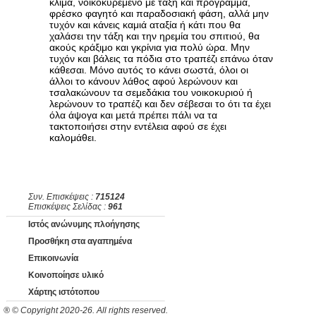
κλίμα, νοικοκυρεμένο με τάξη και πρόγραμμα,
φρέσκο φαγητό και παραδοσιακή φάση, αλλά μην
τυχόν και κάνεις καμιά αταξία ή κάτι που θα
χαλάσει την τάξη και την ηρεμία του σπιτιού, θα
ακούς κράξιμο και γκρίνια για πολύ ώρα. Μην
τυχόν και βάλεις τα πόδια στο τραπέζι επάνω όταν
κάθεσαι. Μόνο αυτός το κάνει σωστά, όλοι οι
άλλοι το κάνουν λάθος αφού λερώνουν και
τσαλακώνουν τα σεμεδάκια του νοικοκυριού ή
λερώνουν το τραπέζι και δεν σέβεσαι το ότι τα έχει
όλα άψογα και μετά πρέπει πάλι να τα
τακτοποιήσει στην εντέλεια αφού σε έχει
καλομάθει.
Συν. Επισκέψεις :
715124
Επισκέψεις Σελίδας :
961
Ιστός ανώνυμης πλοήγησης
Προσθήκη στα αγαπημένα
Επικοινωνία
Κοινοποίησε υλικό
Χάρτης ιστότοπου
® © Copyright 2020-26. All rights reserved.