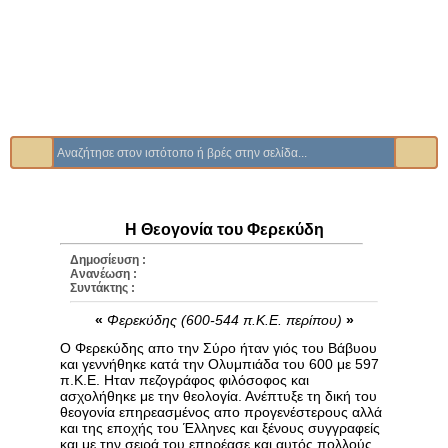
Η Θεογονία του Φερεκύδη
Δημοσίευση :
Ανανέωση :
Συντάκτης :
«
Φερεκύδης (600-544 π.Κ.Ε. περίπου)
»
Ο Φερεκύδης απο την Σύρο ήταν γιός του Βάβυου
και γεννήθηκε κατά την Ολυμπιάδα του 600 με 597
π.Κ.Ε. Ηταν πεζογράφος φιλόσοφος και
ασχολήθηκε με την θεολογία. Ανέπτυξε τη δική του
θεογονία επηρεασμένος απο προγενέστερους αλλά
και της εποχής του Έλληνες και ξένους συγγραφείς
και με την σειρά του επηρέασε και αυτός πολλούς