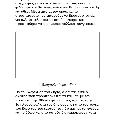
συγγραφείς γιατί ενώ κάποιοι τον θεωρούσανε
φιλόσοφο και θεολόγο, άλλοι τον θεωρούσαν ασεβή
και άθεο. Μέσα απο αυτόν όμως και τα
αποσπάσματά του μπορούμε να βρούμε στοιχεία
για άλλους φιλοσόφους αφού μελέτησε και
προσπάθησε να ερμηνεύσει πολλούς συγγραφείς.
«
Θεογονία Φερεκύδη
»
Για τον Φερεκύδη τον Σύριο, ο Ζάντας είναι ο
αιώνιος που προυπήρχε πάντα και μαζί με τον
Χρόνο και την Χθονία ήταν οι τρείς πρώτες αρχές.
Τον Χρόνο μάλιστα τον δημιούργησε απο τον γονέα
του ίδιου του του εαυτού, το πύρ μαζί με το πνεύμα
και το ύδωρ και απο αυτούς διαχωρισμένους κατα