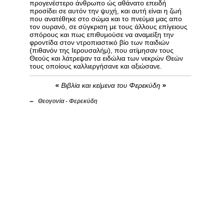
προγενέστερο άνθρωπο ώς αθάνατο επειδή
προσίδει σε αυτόν την ψυχή, και αυτή είναι η ζωή
που ανατέθηκε στο σώμα και το πνεύμα μας απο
τον ουρανό, σε σύγκριση με τους άλλους επίγειους
σπόρους και πως επιθυμούσε να αναμείξη την
φροντίδα στον ντροπιαστικό βίο των παιδιών
(πιθανόν της Ιερουσαλήμ), που ατίμησαν τους
Θεούς και λάτρεψαν τα ειδώλια των νεκρών Θεών
τους οποίους καλλιεργήσανε και αξιώσανε.
«
Βιβλία και κείμενα του Φερεκύδη
»
–
Θεογονία - Φερεκύδη