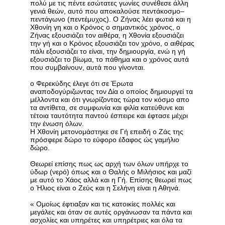
πολύ με τις πέντε εσώτατες γωνίες συνέθεσε άλλη
γενιά θεών, αυτό που αποκαλούσε πεντάκοσμο–
πεντάγωνο (πεντέμυχος). Ο Ζήνας λέει φωτιά και η
Χθονίη γη και ο Κρόνος ο σημαντικός χρόνος, ο
Ζήνας εξουσιάζει τον αιθέρα, η Χθονία εξουσιάζει
την γή και ο Κρόνος εξουσιάζει τον χρόνο, ο αιθέρας
πάλι εξουσιάζει το είναι, την δημιουργία, ενώ η γή
εξουσιάζει το βίωμα, το πάθημα και ο χρόνος αυτά
που συμβαίνουν, αυτά που γίνονται.
ο Φερεκύδης έλεγε ότι σε Έρωτα
αναποδογύριζωντας τον Δία ο οποίος δημιουργεί τα
μέλλοντα και ότι γνωρίζοντας τώρα τον κόσμο απο
τα αντίθετα, σε συμφωνία και φιλία κατεύθυνε και
τέτοια ταυτότητα παντού έσπειρε και έφτασε μέχρι
την ένωση όλων.
Η Χθονίη μετονομάστηκε σε Γή επειδή ο Ζάς της
πρόσφερε δώρο το εύφορο έδαφος ώς γαμήλιο
δώρο.
Θεωρεί επίσης πως ως αρχή των όλων υπήρχε το
ύδωρ (νερό) όπως και ο Θαλής ο Μιλήσιος και μαζί
με αυτό το Χάος αλλά και η Γή. Επίσης θεωρεί πως
ο Ήλιος είναι ο Ζεύς και η Σελήνη είναι η Αθηνά.
« Ομοίως έφτιαξαν και τις κατοικίες πολλές και
μεγάλες και όταν σε αυτές οργάνωσαν τα πάντα και
ασχολίες και υπηρέτες και υπηρέτριες και όλα τα