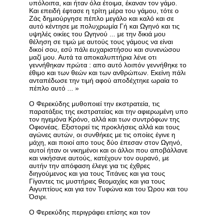
υπόλοιπα, και ήταν όλα έτοιμα, έκαναν τον γάμο.
Και επειδή έφτασε η τρίτη μέρα του γάμου, τότε ο
Ζάς δημιούργησε πέπλο μεγάλο και καλό και σε
αυτό κέντησε με πολυχρωμία Γή και Ωγηνό και τις
υψηλές οικίες του Ωγηνού ... με την δικιά μου
θέληση σε τιμώ με αυτούς τους γάμους να είναι
δικοί σου, εσύ πάλι ευχαριστήσου και συνενώσου
μαζί μου. Αυτά τα αποκαλυπτήρια λένε οτι
γεννήθηκαν πρώτα : απο αυτό λοιπόν γεννήθηκε το
έθιμο και των θεών και των ανθρώπων. Εκείνη πάλι
ανταπέδωσε την τιμή αφού αποδέχτηκε ωραία το
πέπλο αυτό ... »
Ο Φερεκύδης μυθοποιεί την εκστρατεία, τις
παρατάξεις της εκστρατείας και την αφιερωμένη υπο
τον ηγεμόνα Κρόνο, αλλά και των συντρόφων της
Οφιονέας. Εξιστορεί τις προκλήσεις αλλά και τους
αγώνες αυτών, οι συνθήκες με τις οποίες έγινε η
μάχη, και ποιοί απο τους δύο έπεσαν στον Ωγηνό,
αυτοί ήταν οι νικημένοι και οι άλλοι που αποβάλλανε
και νικήσανε αυτούς, κατέχουν τον ουρανό, με
αυτήν την απόφαση έλεγε για τις έχθρες
διηγούμενος και για τους Τιτάνες και για τους
Γίγαντες τις μυστήριες θεομαχίες και για τους
Αιγυπτίους και για τον Τυφώνα και του Ώρου και του
Όσιρι.
Ο Φερεκύδης περιγράφει επίσης και τον