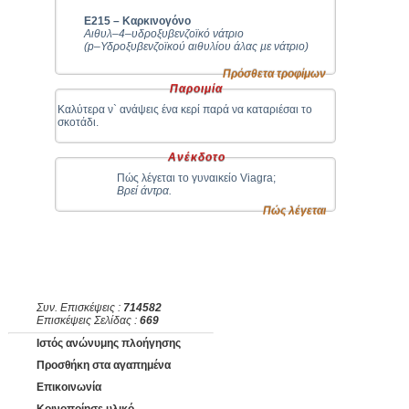
Ε215 – Καρκινογόνο
Αιθυλ–4–υδροξυβενζοϊκό νάτριο
(p–Υδροξυβενζοϊκού αιθυλίου άλας µε νάτριο)
Πρόσθετα τροφίμων
Παροιμία
Καλύτερα ν` ανάψεις ένα κερί παρά να καταριέσαι το
σκοτάδι.
Ανέκδοτο
Πώς λέγεται το γυναικείο Viagra;
Βρεί άντρα.
Πώς λέγεται
Συν. Επισκέψεις :
714582
Επισκέψεις Σελίδας :
669
Ιστός ανώνυμης πλοήγησης
Προσθήκη στα αγαπημένα
Επικοινωνία
Κοινοποίησε υλικό