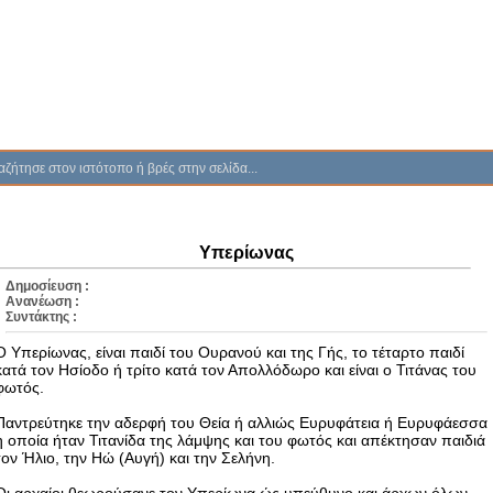
Υπερίωνας
Δημοσίευση :
Ανανέωση :
Συντάκτης :
Ο Υπερίωνας, είναι παιδί του Ουρανού και της Γής, το τέταρτο παιδί
κατά τον Ησίοδο ή τρίτο κατά τον Απολλόδωρο και είναι ο Τιτάνας του
φωτός.
Παντρεύτηκε την αδερφή του Θεία ή αλλιώς Ευρυφάτεια ή Ευρυφάεσσα
η οποία ήταν Τιτανίδα της λάμψης και του φωτός και απέκτησαν παιδιά
τον Ήλιο, την Ηώ (Αυγή) και την Σελήνη.
Οι αρχαίοι θεωρούσανε τον Υπερίωνα ώς υπεύθυνο και άρχων όλων