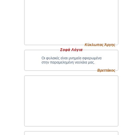
Kύκλωπας Άργης
Σοφά Λόγια
Οι φυλακές είναι μνημεία αφιερωμένα
στην παραμελημένη νεολάια μας.
Βρεττάκος