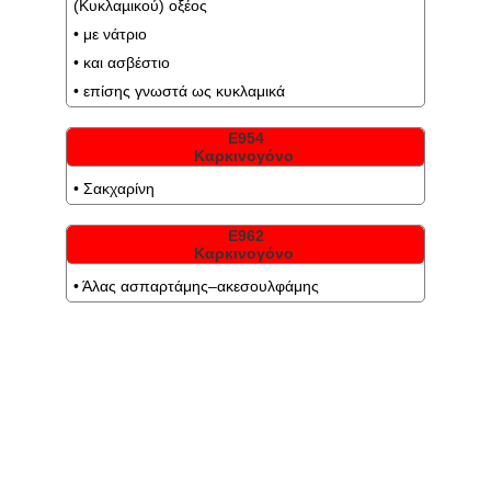
(Κυκλαµικού) οξέος
• με νάτριο
• και ασβέστιο
• επίσης γνωστά ως κυκλαμικά
Ε954
Καρκινογόνο
• Σακχαρίνη
Ε962
Καρκινογόνο
• Άλας ασπαρτάμης–ακεσουλφάμης