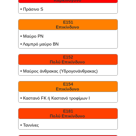
• Πράσινο S
Ε151
Επικίνδυνο
• Μαύρο PN
• Λαμπρό μαύρο BN
Ε152
Πολύ Επικίνδυνο
• Μαύρος άνθρακας (Υδρογονάνθρακας)
Ε154
Επικίνδυνο
• Καστανό FK ή Καστανό τροφίµων Ι
Ε181
Πολύ Επικίνδυνο
• Ταννίνες