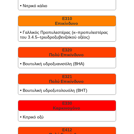
• Νιτρικό κάλιο
Ε310
Επικίνδυνο
• Γαλλικός Προπυλεστέρας (κ–προπυλεστέρας
του 3.4.5–τριυδροξυβενζοϊκού οξέος)
Ε320
Πολύ Επικίνδυνο
• Βουτυλική υδροξυανισόλη (BHA)
Ε321
Πολύ Επικίνδυνο
• Βουτυλική υδροξυτολουόλη (BHΤ)
Ε330
Καρκινογόνο
• Κιτρικό οξύ
Ε412