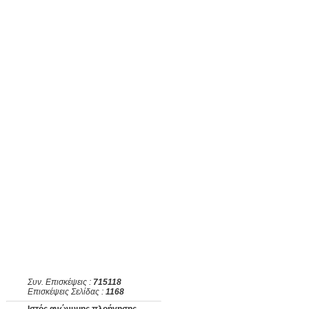
Συν. Επισκέψεις :
715118
Επισκέψεις Σελίδας :
1168
Ιστός ανώνυμης πλοήγησης