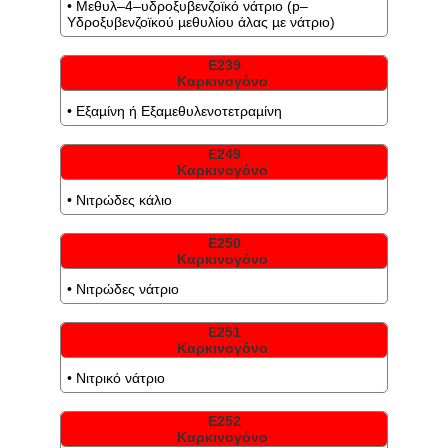
• Μεθυλ–4–υδροξυβενζοϊκό νάτριο (p–
Υδροξυβενζοϊκού µεθυλίου άλας µε νάτριο)
Ε239
Καρκινογόνο
• Εξαµίνη ή Εξαµεθυλενοτετραµίνη
Ε249
Καρκινογόνο
• Νιτρώδες κάλιο
Ε250
Καρκινογόνο
• Νιτρώδες νάτριο
Ε251
Καρκινογόνο
• Νιτρικό νάτριο
Ε252
Καρκινογόνο