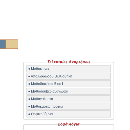
Τελευταίες Αναρτήσεις
● Μυθοκίονες
● Απολλόδωρου Βιβλιοθήκη
● Μυθοδισκάκια 5 σε 1
ο
● Μυθοσουβέρ ανάγλυφα
● Μυθαγάλματα
● Μυθοκάρτες ποστάλ
ε
● Ορφικοί ύμνοι
Σοφά Λόγια