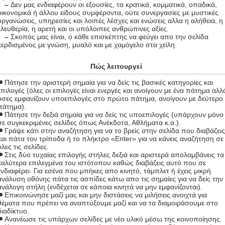
–
Δεν μας ενδιαφέρουν οι εξουσίες, τα κρατικά, κομματικά, οπαδικά,
οικονομικά ή άλλου είδους συμφέροντα, ούτε συνεργασίες με μυστικές
οργανώσεις, υπηρεσίες και λοιπές λέσχες και ενώσεις αλλα η αλήθεια, η
ελευθερία, η αρετή και οι υπόλοιπες ανθρώπινες αξίες.
–
Σκοπός μας είναι, ο κάθε επισκέπτης να φεύγει απο την σελίδα
κερδισμένος με γνώση, μυαλό και με χαμόγελο στα χείλη.
Πώς λειτουργεί
Πάτησε την αριστερή σημαία για να δείς τις βασικές κατηγορίες και
επιλογές (όλες οι επιλογές είναι ενεργές και ανοίγουν με ένα πάτημα αλλ
όσες εμφανίζουν υποεπιλογές στο πρώτο πάτημα, ανοίγουν με δεύτερο
πάτημα).
Πάτησε την δεξιά σημαία για να δείς τις υποεπιλογές (υπάρχουν μόνο
σε συγκεκριμένες σελίδες όπως Ανέκδοτα, Αθλήματα κ.α.).
Γράψε κάτι στην αναζήτηση για να το βρείς στην σελίδα που διαβάζει
και πάτα τον τρίποδα ή το πλήκτρο «Enter» για να κάνεις αναζήτηση σε
όλες τις σελίδες.
Στις δύο τυχαίας επιλογής στήλες δεξιά και αριστερά απολαμβάνεις τα
καλύτερα επιλεγμένα του ιστότοπου καθώς διαβάζεις αυτό που σε
ενδιαφέρει. Για εσένα που μπήκες απο κινητό, τάμπλετ ή έχεις μικρή
ανάλυση οθόνης πάτα τις ασπίδες κάτω απο τις σημαίες για να δείς την
ανάλογη στήλη (ενδέχεται σε κάποια κινητά να μην εμφανίζονται).
Επικοινώνησε μαζί μας και μην διστάσεις να μιλήσεις ανοιχτά για
θέματα που πρέπει να αναπτύξουμε μαζί και να τα διαμοιράσουμε στο
διαδίκτυο.
Ανανέωσε τις υπάρχων σελίδες με νέο υλικό μέσω της κοινοποίησης.