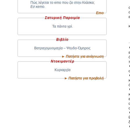
Πώς λέγεται το emo που ζει στην Αλάσκα;
Εσ κemo.
Emo
Σατυρική Παροιμία
Τα πάντα γρί.
Βιβλίο
Βατραχομυομαχία – Ψευδο-Όμηρος
► Πατήστε για ανάγνωση
Ντοκιμαντέρ
Κυριαρχία
► Πατήστε για προβολή