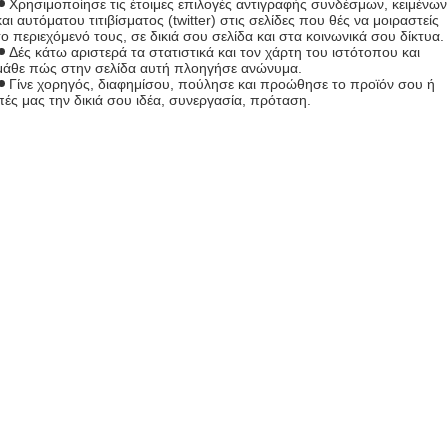
Χρησιμοποίησε τις έτοιμες επιλογές αντιγραφής συνδέσμων, κειμένων
και αυτόματου τιτιβίσματος (twitter) στις σελίδες που θές να μοιραστείς
το περιεχόμενό τους, σε δικιά σου σελίδα και στα κοινωνικά σου δίκτυα.
Δές κάτω αριστερά τα στατιστικά και τον χάρτη του ιστότοπου και
μάθε πώς στην σελίδα αυτή πλοηγήσε ανώνυμα.
Γίνε χορηγός, διαφημίσου, πούλησε και προώθησε το προϊόν σου ή
πές μας την δικιά σου ιδέα, συνεργασία, πρόταση.