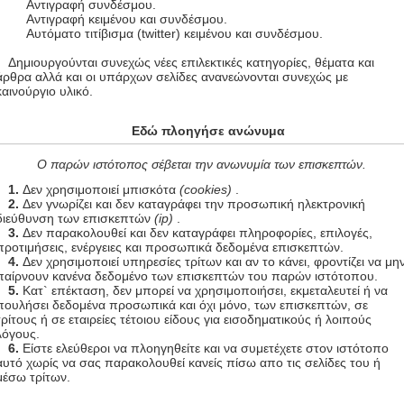
Αντιγραφή συνδέσμου.
Αντιγραφή κειμένου και συνδέσμου.
Αυτόματο τιτίβισμα (twitter) κειμένου και συνδέσμου.
Δημιουργούνται συνεχώς νέες επιλεκτικές κατηγορίες, θέματα και
άρθρα αλλά και οι υπάρχων σελίδες ανανεώνονται συνεχώς με
καινούργιο υλικό.
Εδώ πλοηγήσε ανώνυμα
Ο παρών ιστότοπος σέβεται την ανωνυμία των επισκεπτών.
1.
Δεν χρησιμοποιεί μπισκότα
(cookies)
.
2.
Δεν γνωρίζει και δεν καταγράφει την προσωπική ηλεκτρονική
διεύθυνση των επισκεπτών
(ip)
.
3.
Δεν παρακολουθεί και δεν καταγράφει πληροφορίες, επιλογές,
προτιμήσεις, ενέργειες και προσωπικά δεδομένα επισκεπτών.
4.
Δεν χρησιμοποιεί υπηρεσίες τρίτων και αν το κάνει, φροντίζει να μη
παίρνουν κανένα δεδομένο των επισκεπτών του παρών ιστότοπου.
5.
Κατ` επέκταση, δεν μπορεί να χρησιμοποιήσει, εκμεταλευτεί ή να
πουλήσει δεδομένα προσωπικά και όχι μόνο, των επισκεπτών, σε
τρίτους ή σε εταιρείες τέτοιου είδους για εισοδηματικούς ή λοιπούς
λόγους.
6.
Είστε ελεύθεροι να πλοηγηθείτε και να συμετέχετε στον ιστότοπο
αυτό χωρίς να σας παρακολουθεί κανείς πίσω απο τις σελίδες του ή
μέσω τρίτων.