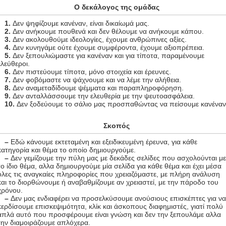
Ο δεκάλογος της ομάδας
1.
Δεν ψηφίζουμε κανέναν, είναι δικαίωμά μας.
2.
Δεν ανήκουμε πουθενά και δεν θέλουμε να ανήκουμε κάπου.
3.
Δεν ακολουθούμε ιδεολογίες, έχουμε ανθρώπινες αξίες.
4.
Δεν κυνηγάμε ούτε έχουμε συμφέροντα, έχουμε αξιοπρέπεια.
5.
Δεν ξεπουλιώμαστε για κανέναν και για τίποτα, παραμένουμε
ελεύθεροι.
6.
Δεν πιστεύουμε τίποτα, μόνο στοιχεία και έρευνες.
7.
Δεν φοβόμαστε να ψάχνουμε και να λέμε την αλήθεια.
8.
Δεν αναμεταδίδουμε ψέμματα και παραπληροφόρηση.
9.
Δεν ανταλλάσσουμε την ελευθερία με την ψευτοασφάλεια.
10.
Δεν ξοδεύουμε το σάλιο μας προσπαθώντας να πείσουμε κανέναν
Σκοπός
–
Εδώ κάνουμε εκτεταμένη και εξειδικευμένη έρευνα, για κάθε
κατηγορία και θέμα το οποίο δημιουργούμε.
–
Δεν γεμίζουμε την πύλη μας με δεκάδες σελίδες που ασχολούνται μ
το ίδιο θέμα, αλλα δημιουργούμε μία σελίδα για κάθε θέμα και έχει μέσα
όλες τις αναγκαίες πληροφορίες που χρειαζόμαστε, με πλήρη ανάλυση
και το διορθώνουμε ή αναβαθμίζουμε αν χρειαστεί, με την πάροδο του
χρόνου.
–
Δεν μας ενδιαφέρει να προσελκύσουμε ανούσιους επισκέπτες για ν
κερδίσουμε επισκεψιμότητα, κλίκ και άσκοπους διαφημιστές, γιατί πολύ
απλά αυτό που προσφέρουμε είναι γνώση και δεν την ξεπουλάμε αλλα
την διαμοιράζουμε απλόχερα.