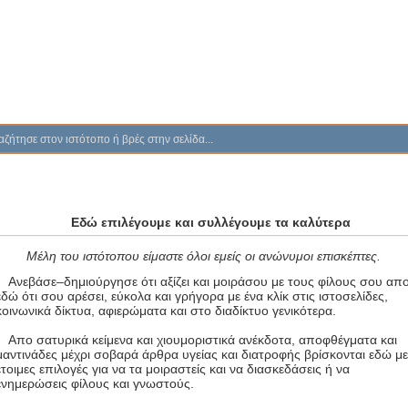
Εδώ επιλέγουμε και συλλέγουμε τα καλύτερα
Μέλη του ιστότοπου είμαστε όλοι εμείς οι ανώνυμοι επισκέπτες.
Ανεβάσε–δημιούργησε ότι αξίζει και μοιράσου με τους φίλους σου απ
εδώ ότι σου αρέσει, εύκολα και γρήγορα με ένα κλίκ στις ιστοσελίδες,
κοινωνικά δίκτυα, αφιερώματα και στο διαδίκτυο γενικότερα.
Απο σατυρικά κείμενα και χιουμοριστικά ανέκδοτα, αποφθέγματα και
μαντινάδες μέχρι σοβαρά άρθρα υγείας και διατροφής βρίσκονται εδώ μ
έτοιμες επιλογές για να τα μοιραστείς και να διασκεδάσεις ή να
ενημερώσεις φίλους και γνωστούς.