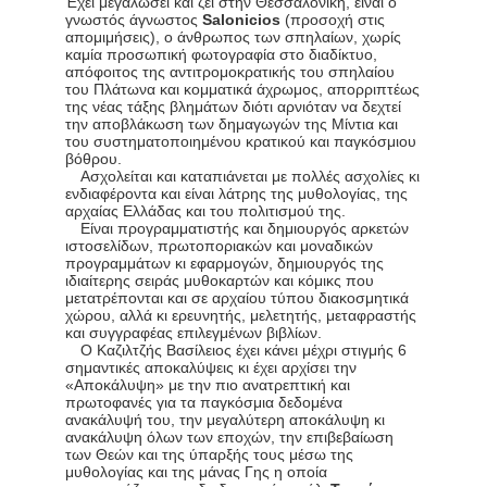
Έχει μεγαλώσει και ζεί στην Θεσσαλονίκη, είναι ο
γνωστός άγνωστος
Salonicios
(προσοχή στις
απομιμήσεις), ο άνθρωπος των σπηλαίων, χωρίς
καμία προσωπική φωτογραφία στο διαδίκτυο,
απόφοιτος της αντιτρομοκρατικής του σπηλαίου
του Πλάτωνα και κομματικά άχρωμος, απορριπτέως
της νέας τάξης βλημάτων διότι αρνιόταν να δεχτεί
την αποβλάκωση των δημαγωγών της Μίντια και
του συστηματοποιημένου κρατικού και παγκόσμιου
βόθρου.
Ασχολείται και καταπιάνεται με πολλές ασχολίες κι
ενδιαφέροντα και είναι λάτρης της μυθολογίας, της
αρχαίας Ελλάδας και του πολιτισμού της.
Είναι προγραμματιστής και δημιουργός αρκετών
ιστοσελίδων, πρωτοποριακών και μοναδικών
προγραμμάτων κι εφαρμογών, δημιουργός της
ιδιαίτερης σειράς μυθοκαρτών και κόμικς που
μετατρέπονται και σε αρχαίου τύπου διακοσμητικά
χώρου, αλλά κι ερευνητής, μελετητής, μεταφραστής
και συγγραφέας επιλεγμένων βιβλίων.
Ο Καζιλτζής Βασίλειος έχει κάνει μέχρι στιγμής 6
σημαντικές αποκαλύψεις κι έχει αρχίσει την
«Αποκάλυψη» με την πιο ανατρεπτική και
πρωτοφανές για τα παγκόσμια δεδομένα
ανακάλυψή του, την μεγαλύτερη αποκάλυψη κι
ανακάλυψη όλων των εποχών, την επιβεβαίωση
των Θεών και της ύπαρξής τους μέσω της
μυθολογίας και της μάνας Γης η οποία