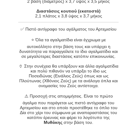
2 βάση (διάμετρος) x 3,7 ύψος x 3,5 μήκος
Διαστάσεις κουτιού (εκατοστά)
2,1 πλάτος x 3,8 ύψος x 3,7 μήκος
✅ Πιστό αντίγραφο του αγάλματος του Αρτεμισίου
⭐️ Όλα τα αγαλματίδια είναι έγχρωμα με
αυτοκόλλητο στην βάση τους και υπάρχει η
δυνατότητα να παραγγείλετε το ίδιο αγαλματίδιο και
σε μεγαλύτερες διαστάσεις κατόπιν επικοινωνίας.
🏺 Στην συνέχεια θα υπάρξουν και άλλα αγαλματίδια
και πολύ πιθανόν να υπάρξει το ίδιο ως
Ποσειδώνας (Εινάλιος Ζεύς) όπως και ως
Πλούτωνας (Χθόνιος Ζεύς) με τα ανάλογα όπλα και
ονομασίες του Ζεύς αντίστοιχα.
⚠️ Προσοχή στις απομιμήσεις. Είναι το πρώτο
άγαλμα που παράγεται ως πιστό αντίγραφο του
Αρτεμισίου και στο οποίο προστέθηκε το όπλο του
Δία στο χέρι του σύμφωνα με αναπαραστάσεις του
κατόπιν έρευνας και φέρει το λογότυπο της
Μυθάκης
στην βάση του.