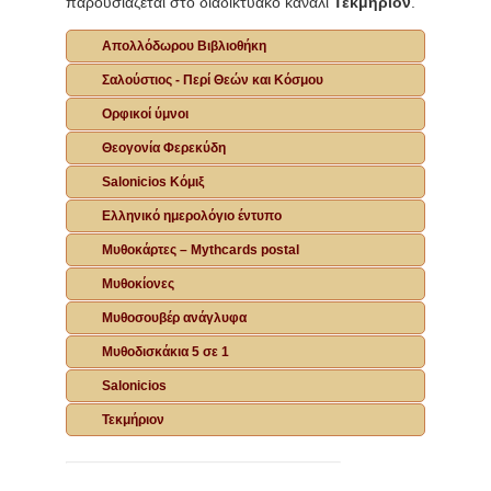
παρουσιάζεται στο διαδικτυακό κανάλι
Τεκμήριον
.
Απολλόδωρου Βιβλιοθήκη
Σαλούστιος - Περί Θεών και Κόσμου
Ορφικοί ύμνοι
Θεογονία Φερεκύδη
Salonicios Κόμιξ
Ελληνικό ημερολόγιο έντυπο
Μυθοκάρτες – Mythcards postal
Μυθοκίονες
Μυθοσουβέρ ανάγλυφα
Μυθοδισκάκια 5 σε 1
Salonicios
Τεκμήριον