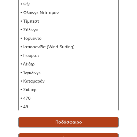
• Φίν
• Φλάινγκ Ντάτσμαν
• Τέμπεστ
• Σόλινγκ
• Τορνέϊντο
• Ιστιοσανίδα (Wind Surfing)
• Γιούροπ
• Λέιζερ
• Ίνγκλινγκ
• Καταμαράν
• Σκίπερ
• 470
• 49
Ποδόσφαιρο