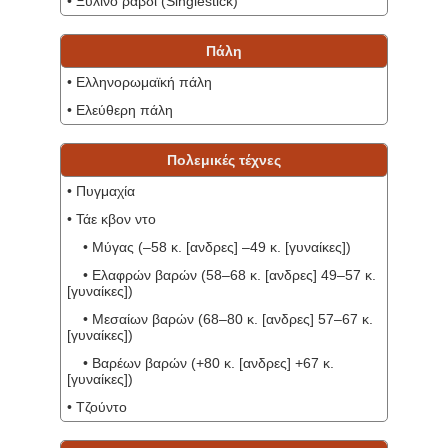
• Ξύλινο ραβδί (Singlestick)
Πάλη
• Ελληνορωμαϊκή πάλη
• Ελεύθερη πάλη
Πολεμικές τέχνες
• Πυγμαχία
• Τάε κβον ντο
• Μύγας (–58 κ. [ανδρες] –49 κ. [γυναίκες])
• Ελαφρών βαρών (58–68 κ. [ανδρες] 49–57 κ.
[γυναίκες])
• Μεσαίων βαρών (68–80 κ. [ανδρες] 57–67 κ.
[γυναίκες])
• Βαρέων βαρών (+80 κ. [ανδρες] +67 κ.
[γυναίκες])
• Τζούντο